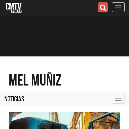
Toggl
navig
Mel Muñiz
Noticias
Toggl
navig