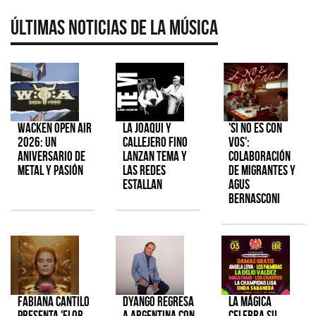
Últimas Noticias de la Música
Wacken Open Air
La Joaqui y
'Si No Es Con
2026: Un
Callejero Fino
Vos':
aniversario de
lanzan tema y
colaboración
metal y pasión
las redes
de Migrantes y
estallan
Agus
Bernasconi
Fabiana Cantilo
Dyango regresa
La Mágica
presenta 'Flor
a Argentina con
celebra su