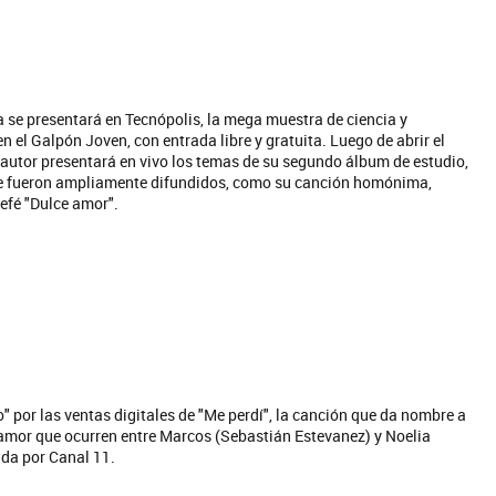
ARGENTI
La colección completa de los CMTV
Acústicos. Todos los meses se suman
Def Leppard
nuevos artistas.
a se presentará en Tecnópolis, la mega muestra de ciencia y
en el Galpón Joven, con entrada libre y gratuita. Luego de abrir el
tautor presentará en vivo los temas de su segundo álbum de estudio,
 que fueron ampliamente difundidos, como su canción homónima,
lefé "Dulce amor".
o" por las ventas digitales de "Me perdí", la canción que da nombre a
 amor que ocurren entre Marcos (Sebastián Estevanez) y Noelia
ida por Canal 11.