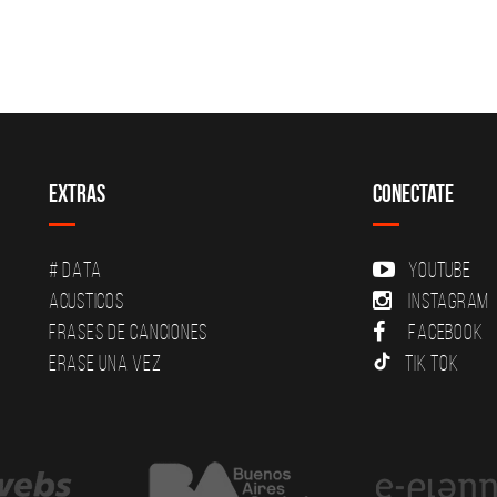
Extras
Conectate
# DATA
YouTube
Acusticos
Instagram
Frases de canciones
Facebook
Erase una vez
Tik Tok