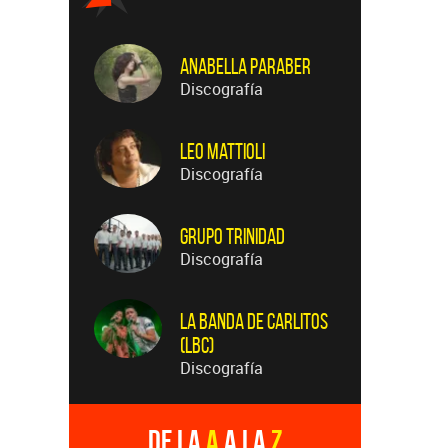
Anabella Paraber
Discografía
Leo Mattioli
Discografía
Grupo Trinidad
Discografía
La Banda de Carlitos
(LBC)
Discografía
De la
A
a la
Z