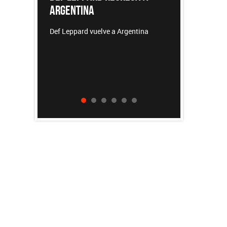
NA
REDONDOS
 vuelve a Argentina
Patricio Rey y sus Redonditos de
Ricota, el documental