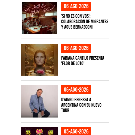
06-ago-2026
'Si No Es Con Vos':
colaboración de Migrantes
y Agus Bernasconi
06-ago-2026
Fabiana Cantilo presenta
'Flor de Loto'
06-ago-2026
Dyango regresa a
Argentina con su nuevo
tour
05-ago-2026