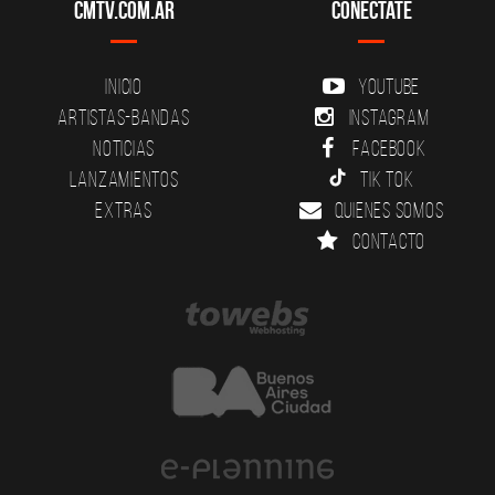
CMTV.com.ar
Conectate
Inicio
YouTube
Artistas-Bandas
Instagram
Noticias
Facebook
Lanzamientos
Tik Tok
Extras
Quienes somos
Contacto