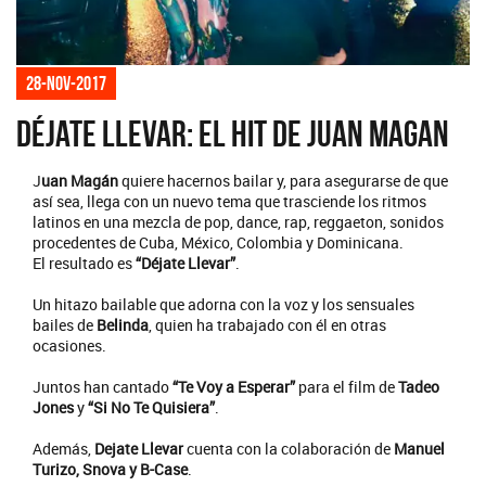
28-nov-2017
Déjate Llevar: El hit de Juan Magan
J
uan Magán
quiere hacernos bailar y, para asegurarse de que
así sea, llega con un nuevo tema que trasciende los ritmos
latinos en una mezcla de pop, dance, rap, reggaeton, sonidos
procedentes de Cuba, México, Colombia y Dominicana.
El resultado es
“Déjate Llevar”
.
Un hitazo bailable que adorna con la voz y los sensuales
bailes de
Belinda
, quien ha trabajado con él en otras
ocasiones.
Juntos han cantado
“Te Voy a Esperar”
para el film de
Tadeo
Jones
y
“Si No Te Quisiera”
.
Además,
Dejate Llevar
cuenta con la colaboración de
Manuel
Turizo, Snova y B-Case
.