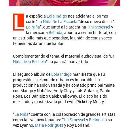
L
a española
Lola Índigo
nos adelanta el primer
corte “
La Niña De La Escuela
“de su nuevo disco “
La Niña
” ,que juntó a la argentina
Tini Stoessel
y
la mexicana
Belinda
, apunta a ser un hit total, con
un estribillo más que pegadizo, la unión de estas voces
femeninas darán que hablar.
Complementando el tema, el material audiovisual de “
La
Niña de la Escuela
” no pasará inadvertido.
El segundo álbum de
Lola Índigo
manifiesta que su
progresión en el mundo urbano es imparable. La
producción ha sido variada y ha contado principalmente
con Mango y Nabález, Andy Clay y Luis Salazar, Pablo
Rous, Los Danielz o Caleb Calloway. El disco ha sido
mezclado y masterizado por Lewis Pickett y Mosty.
“
La Niña
” cuenta con la colaboración de grandes artistas
como las ya mencionadas:
Tini Stoessel
y
Belinda
, a su
vez Lyanno,
Mala Rodríguez
y Roy Borland.