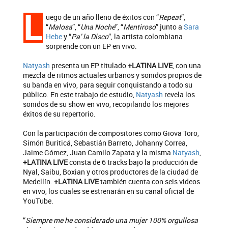
L
uego de un año lleno de éxitos con “
Repeat
”,
“
Malosa
”, “
Una Noche
”, “
Mentiroso
” junto a
Sara
Hebe
y “
Pa’ la Disco
”, la artista colombiana
sorprende con un EP en vivo.
Natyash
presenta un EP titulado
+LATINA LIVE
, con una
mezcla de ritmos actuales urbanos y sonidos propios de
su banda en vivo, para seguir conquistando a todo su
público. En este trabajo de estudio,
Natyash
revela los
sonidos de su show en vivo, recopilando los mejores
éxitos de su repertorio.
Con la participación de compositores como Giova Toro,
Simón Buriticá, Sebastián Barreto, Johanny Correa,
Jaime Gómez, Juan Camilo Zapata y la misma
Natyash
,
+LATINA LIVE
consta de 6 tracks bajo la producción de
Nyal, Saibu, Boxian y otros productores de la ciudad de
Medellín.
+LATINA LIVE
también cuenta con seis videos
en vivo, los cuales se estrenarán en su canal oficial de
YouTube.
“
Siempre me he considerado una mujer 100% orgullosa