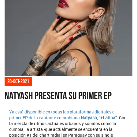
28-oct-2021
Natyash presenta su primer EP
Ya está disponible en todas las plataformas digitales el
primer EP de la cantante colombiana
Natyash
, “
+Latina
“. Con
la mezcla de ritmos actuales urbanos y sonidos como la
cumbia, la artista -que actualmente se encuentra en la
posición #1 del chart radial en Paraguay con su single