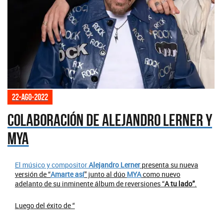
22-ago-2022
Colaboración de Alejandro Lerner y
MYA
El músico y compositor
Alejandro Lerner
presenta su nueva
versión de “
Amarte así
” junto al dúo
MYA
como nuevo
adelanto de su inminente álbum de reversiones “
A tu lado”
.
Luego del éxito de “