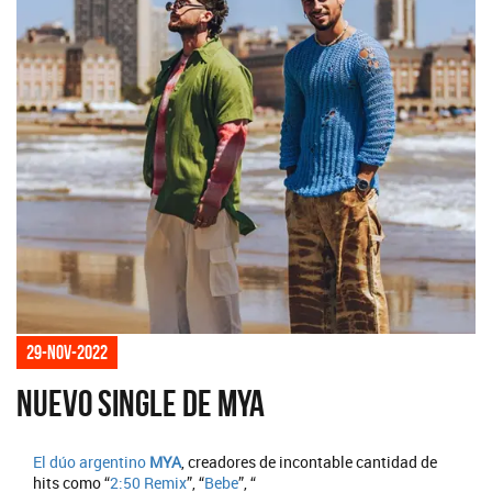
29-nov-2022
Nuevo single de MYA
El dúo argentino
MYA
, creadores de incontable cantidad de
hits como “
2:50 Remix
”, “
Bebe
”, “