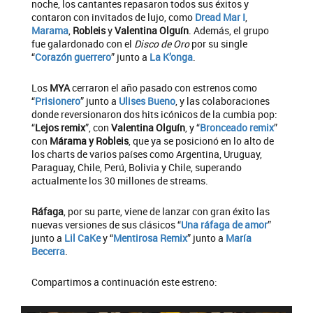
noche, los cantantes repasaron todos sus éxitos y
contaron con invitados de lujo, como
Dread Mar I
,
Marama
,
Robleis
y
Valentina Olguín
. Además, el grupo
fue galardonado con el
Disco de Oro
por su single
“
Corazón guerrero
” junto a
La K’onga
.
Los
MYA
cerraron el año pasado con estrenos como
“
Prisionero
” junto a
Ulises Bueno
, y las colaboraciones
donde reversionaron dos hits icónicos de la cumbia pop:
“
Lejos remix
”, con
Valentina Olguín
, y “
Bronceado remix
”
con
Márama y
Robleis
, que ya se posicionó en lo alto de
los charts de varios países como Argentina, Uruguay,
Paraguay, Chile, Perú, Bolivia y Chile, superando
actualmente los 30 millones de streams.
Ráfaga
, por su parte, viene de lanzar con gran éxito las
nuevas versiones de sus clásicos “
Una ráfaga de amor
”
junto a
Lil CaKe
y “
Mentirosa Remix
” junto a
María
Becerra
.
Compartimos a continuación este estreno: