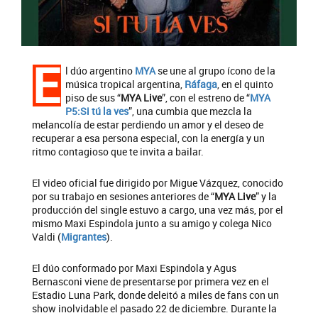
E
l dúo argentino
MYA
se une al grupo ícono de la
música tropical argentina,
Ráfaga
, en el quinto
piso de sus “
MYA Live
”, con el estreno de “
MYA
P5:Si tú la ves
”, una cumbia que mezcla la
melancolía de estar perdiendo un amor y el deseo de
recuperar a esa persona especial, con la energía y un
ritmo contagioso que te invita a bailar.
El video oficial fue dirigido por Migue Vázquez, conocido
por su trabajo en sesiones anteriores de “
MYA Live
” y la
producción del single estuvo a cargo, una vez más, por el
mismo Maxi Espindola junto a su amigo y colega Nico
Valdi (
Migrantes
).
El dúo conformado por Maxi Espindola y Agus
Bernasconi viene de presentarse por primera vez en el
Estadio Luna Park, donde deleitó a miles de fans con un
show inolvidable el pasado 22 de diciembre. Durante la