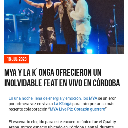
18-jul-2023
MYA y La K´onga ofrecieron un
inolvidable feat en vivo en Córdoba
En una noche llena de energía y emoción, los
MYA
se unieron
por primera vez en vivo a
La K’onga
para interpretar su más
reciente colaboración “
MYA Live P2: Corazón guerrero
”
El escenario elegido para este encuentro único fue el Quality
Arena, mítico espacio ubicado en Córdoba Capital, durante