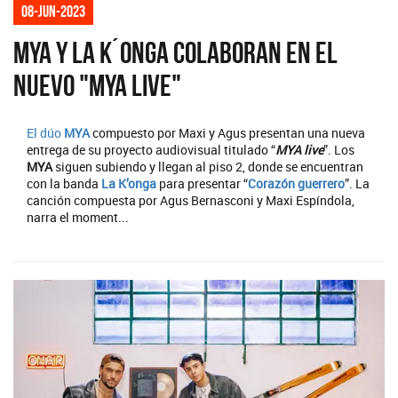
08-jun-2023
MYA y La K´onga colaboran en el
nuevo "MYA Live"
El dúo
MYA
compuesto por Maxi y Agus presentan una nueva
entrega de su proyecto audiovisual titulado “
MYA live
”. Los
MYA
siguen subiendo y llegan al piso 2, donde se encuentran
con la banda
La K’onga
para presentar “
Corazón guerrero
”. La
canción compuesta por Agus Bernasconi y Maxi Espíndola,
narra el moment...