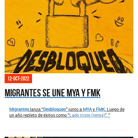
12-oct-2022
Migrantes se une MYA y FMK
Migrantes
lanza “
Desbloqueo
” junto a
MYA
y
FMK
. Luego de
un año repleto de éxitos como “
Lado triste (remix)
”, “