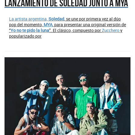
Lanzamiento de Soledad junto a MYA
La artista argentina,
Soledad
, se une por primera vez al dúo
pop del momento,
MYA
, para presentar una original versión de
“
Yo no te pido la luna
”. El clásico, compuesto por
Zucchero
y
popularizado por