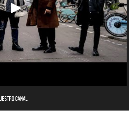
rantes
Los Palmeras
NO ES CON VOS - SINGLE
YO SOY - SINGLE
nuestro canal