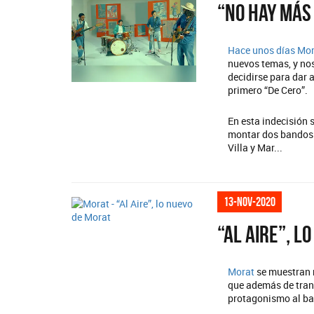
“No hay más
Hace unos días
Mo
nuevos temas, y nos
decidirse para dar a
primero “De Cero”.
En esta indecisión 
montar dos bandos o
Villa y Mar...
13-nov-2020
“Al Aire”, l
Morat
se muestran 
que además de trans
protagonismo al ban