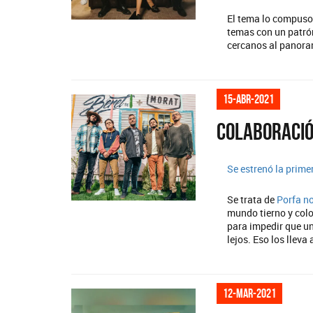
El tema lo compus
temas con un patró
cercanos al panora
15-abr-2021
Colaboració
Se estrenó la prime
Se trata de
Porfa no
mundo tierno y colo
para impedir que un
lejos. Eso los llev
12-mar-2021