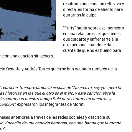
resultado una canción reflexiva y
directa, en forma de aliento para
quitarnos la culpa.
“Paris” habla sobre ese momento
en una relación en el que tienes
que cuidarte y enfrentarte a la
otra persona cuando te das
cuenta de que no es bueno para
nción una canción sin género.
cio Rengifo y Andrés Torres quien se han ocupado también de la
 reproche. Siempre oímos la excusa de “No eres tú, soy yo”, pero la
 historias en las que el otro es el malo, y esta canción abre la
 de contar con nuestro amigo Duki para cantar con nosotros y
canción”
, expresaron los integrantes de Morat.
eses anteriores a través de las redes sociales y describía su
 un videoclip de una canción hermosa, con una banda que la rompe
ro”.