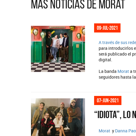
Más noticias de Morat
09-jul-2021
A través de sus red
para introducirlos 
será publicado el p
digital.
La banda
Morat
a t
seguidores hasta la
07-jun-2021
“Idiota”, lo
Morat
y
Danna Pao