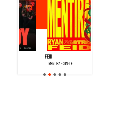
Feid
Dyango
MENTIRA - SINGLE
CUANDO QUI