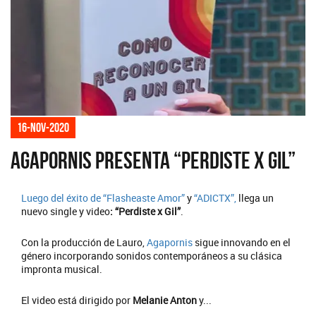
16-nov-2020
Agapornis presenta “Perdiste X Gil”
Luego del éxito de
“Flasheaste Amor”
y
“ADICTX”,
llega un
nuevo single y video
: “Perdiste x Gil”
.
Con la producción de Lauro,
Agapornis
sigue innovando en el
género incorporando sonidos contemporáneos a su clásica
impronta musical.
El video está dirigido por
Melanie Anton
y...