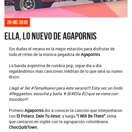
26-dic-2016
Ella, lo nuevo de Agapornis
Sin dudas el verano es la mejor estación para disfrutar de
todo el ritmo de la música pegadiza de
Agapornis
.
La banda argentina de cumbia pop, sigue día a día
regalándonos más canciones inéditas de lo que será su nuevo
disco.
Llegó el 3er #TemaNuevo para este verano!!! Esta vez un lindo
#Reggaeton, escuchá y baila 👩🏼#Ella 💃🏻que se viene con
tooodoo!!!
Primero
Agapornis
dio a conocer la canción que interpretaron
con
El Polaco
,
Dale Tu Amor
, y luego
“I Will Be There”
, tema
que cantaron en inglés con la agrupación colombiana
ChocQuibTown
.