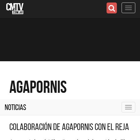
Toggl
navig
Agapornis
Noticias
Toggl
navig
Colaboración de Agapornis con El Reja