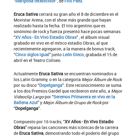
“
Mariposa tecknicolor
”, de
Fito Páez
.
Eruca Sativa
cerrará su gran año el 8 de diciembre en el
Movistar Arena, con el show más grande que hayan
realizado hasta la fecha. El trío argentino que es
sinónimo de rock y fuerza presentó hace pocas semanas
“
XV Años - En Vivo Estadio Obras
” , el álbum visual
grabado en vivo en el mítico estadio Obras, al que
recientemente agregaron, a la manera de bonus track,
“
Cinco siglos igual
” junto
León Gieco
, grabada el 15 de
abril en el Teatro Coliseo.
Actualmente
Eruca Sativa
se encuentran nominados a
los Latin Grammy, o en la categoría
Mejor Álbum de Rock
por su disco “
Dopelganga
”. Este reconocimiento se suma
a los dos Premios Gardel que recibieron este año, a
Mejor
Videoclip Largo
por “
Seremos Primavera en vivo en la
Ballena Azul
” y
Mejor Álbum de Grupo de Rock
por
“
Dopelganga
”.
Compuesto por 16 tracks, “
XV Años - En Vivo Estadio
Obras
” repasa las canciones más icónicas de la carrera
de
Eruca Sativa
, demostrando todo el poderío del grupo