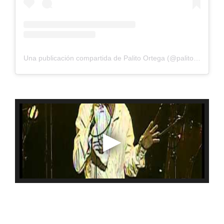
Una publicación compartida de Palito Ortega (@palitoortegaoficial)