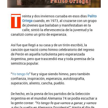
T
reinta y dos inviernos cursaba en esos días
Palito
Ortega
cuando, en 1973, al cruzarse con un grupo
de jóvenes que bailaban y manifestaban en la
calle, sintió la efervescencia de la juventud y la
canalizó como un grito de esperanza.
Así fue que llegó a su casa y de un tirón escribió, la
canción que nació como himno celebratorio del regreso
de Perón en aquella turbulenta pero esperanzada
Argentina, pero que trascendió esa y toda premisa de la
semiótica popular.
“
Yo tengo fe
” fue y sigue siendo himno, pero también
confianza, inspiración, esperanza, autobiografía,
superación, aliento, cancha, pueblo.
De hecho, en la previa de los partidos de la Selección
Argentina en el mundial Alemania 74 se podía escuchar a
la gente corear:
“Yo tengo fe que vamos a ganar, y vamos
a dar la vuelta en Alemania Occidental”.
Hasta el día de