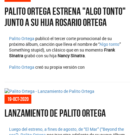
Palito Ortega estrena "Algo tonto"
junto a su hija Rosario Ortega
Palito Ortega
publicó el tercer corte promocional de su
próximo álbum, canción que lleva el nombre de “
Algo tonto
”
Something stupid), un clásico que en su momento
Frank
Sinatra
grabó con su hija
Nancy Sinatra
.
Palito Ortega
creó su propia versión con
19-oct-2020
Lanzamiento de Palito Ortega
Luego del estreno, a fines de agosto, de “El Mar” (“Beyond the
sea”),
Palito Ortega
nos trae otro adelanto de su nuevo álbum,