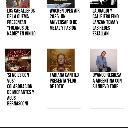
Los Caballeros
Wacken Open Air
La Joaqui y
de la Quema
2026: Un
Callejero Fino
presentan
aniversario de
lanzan tema y
"Fulanos de
metal y pasión
las redes
Nadie" en vinilo
estallan
'Si No Es Con
Fabiana Cantilo
Dyango regresa
Vos':
presenta 'Flor
a Argentina con
colaboración
de Loto'
su nuevo tour
de Migrantes y
Agus
Bernasconi