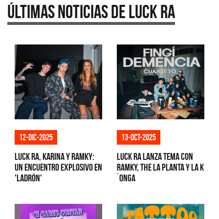
Últimas Noticias de Luck Ra
12-dic-2025
13-oct-2025
Luck Ra, Karina y Ramky:
Luck Ra lanza tema con
Un encuentro explosivo en
RAMKY, The La Planta y La K
'Ladrón'
´onga