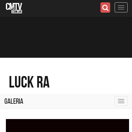
Toggl
navig
Luck Ra
Galeria
Toggl
navig