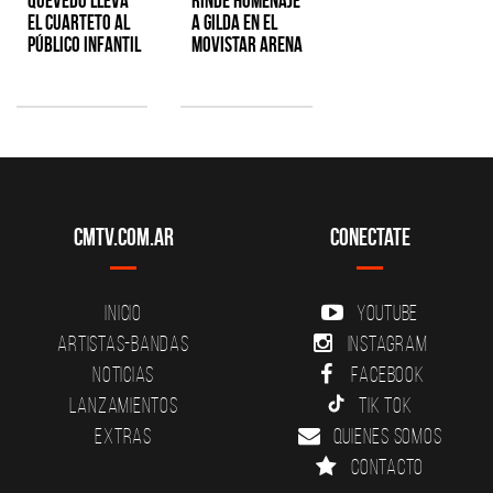
Quevedo lleva
rinde homenaje
el cuarteto al
a Gilda en el
público infantil
Movistar Arena
CMTV.com.ar
Conectate
Inicio
YouTube
Artistas-Bandas
Instagram
Noticias
Facebook
Lanzamientos
Tik Tok
Extras
Quienes somos
Contacto