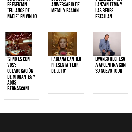
presentan
aniversario de
lanzan tema y
"Fulanos de
metal y pasión
las redes
Nadie" en vinilo
estallan
'Si No Es Con
Fabiana Cantilo
Dyango regresa
Vos':
presenta 'Flor
a Argentina con
colaboración
de Loto'
su nuevo tour
de Migrantes y
Agus
Bernasconi