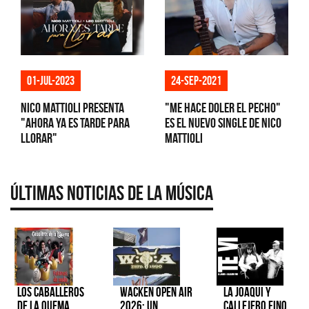
01-jul-2023
24-sep-2021
Nico Mattioli presenta
"Me hace doler el pecho"
"Ahora ya es tarde para
es el nuevo single de Nico
llorar"
Mattioli
Últimas Noticias de la Música
Los Caballeros
Wacken Open Air
La Joaqui y
de la Quema
2026: Un
Callejero Fino