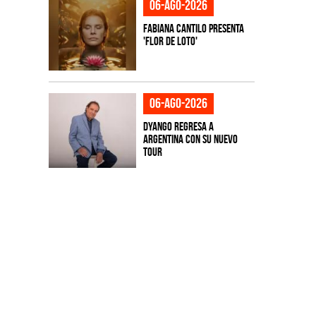
06-ago-2026
Fabiana Cantilo presenta
'Flor de Loto'
06-ago-2026
Dyango regresa a
Argentina con su nuevo
tour