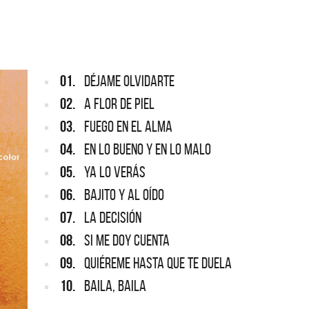
ARGENTINA
ección completa de los CMTV
cos. Todos los meses se suman
Def Leppard vuelve a Argentina
artistas.
01.
DÉJAME OLVIDARTE
02.
A FLOR DE PIEL
03.
FUEGO EN EL ALMA
04.
EN LO BUENO Y EN LO MALO
05.
YA LO VERÁS
06.
BAJITO Y AL OÍDO
07.
LA DECISIÓN
08.
SI ME DOY CUENTA
09.
QUIÉREME HASTA QUE TE DUELA
10.
BAILA, BAILA