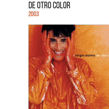
DE OTRO COLOR
La col
2003
Acústi
nuevos 