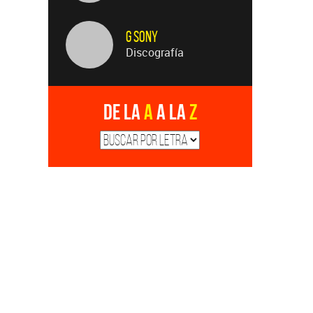
G Sony
Discografía
De la
A
a la
Z