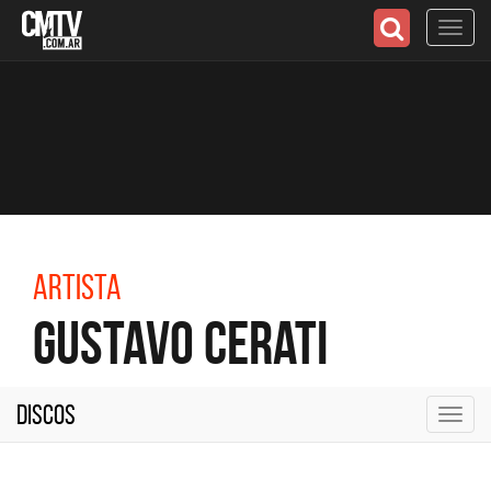
Toggl
navig
Artista
Gustavo Cerati
Discos
Toggl
navig