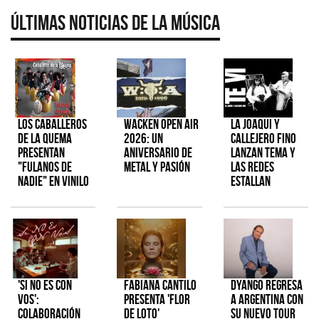
Últimas Noticias de la Música
Los Caballeros
Wacken Open Air
La Joaqui y
de la Quema
2026: Un
Callejero Fino
presentan
aniversario de
lanzan tema y
"Fulanos de
metal y pasión
las redes
Nadie" en vinilo
estallan
'Si No Es Con
Fabiana Cantilo
Dyango regresa
Vos':
presenta 'Flor
a Argentina con
colaboración
de Loto'
su nuevo tour