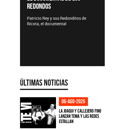
TE
Lanzamientos CMTV
Acús
itos de
Últimas Noticias
06-ago-2026
La Joaqui y Callejero Fino
lanzan tema y las redes
estallan