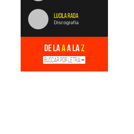
Lucila Rada
Discografía
De la
A
a la
Z