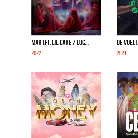
MAR (FT. LIL CAKE / LUC...
DE VUELTA
2022
2021
La Muela y Sus Amigos
La Joa