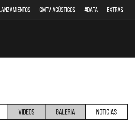
LANZAMIENTOS
CMTV ACÚSTICOS
#DATA
EXTRAS
Videos
Galeria
Noticias
DESTACADOS
DESTACADO
EF LEPPARD REGRESA A
EL DOCUMENTAL DE 