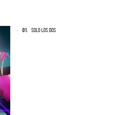
ARGENTINA
REDONDOS
ef Leppard vuelve a Argentina
Patricio Rey y sus Redond
Ricota, el documental
01.
SOLO LOS DOS