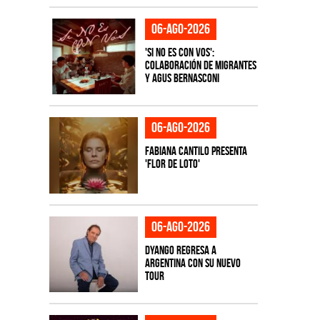
06-ago-2026
'Si No Es Con Vos':
colaboración de Migrantes
y Agus Bernasconi
06-ago-2026
Fabiana Cantilo presenta
'Flor de Loto'
06-ago-2026
Dyango regresa a
Argentina con su nuevo
tour