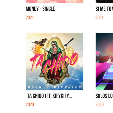
QUE NO SE MUELA LA MUELA - SINGLE
TE VI 
MONEY - SINGLE
SI ME TO
2021
2021
´TA CHIDO (FT. KIFYKIFY...
SOLOS LO
2020
2020