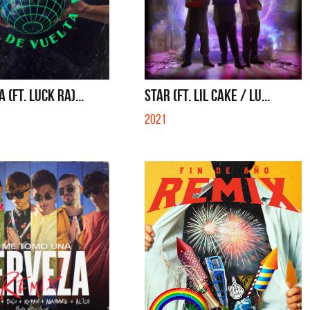
 (FT. LUCK RA)...
STAR (FT. LIL CAKE / LU...
2021
qui
Migrantes