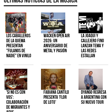
Los Caballeros
Wacken Open Air
La Joaqui y
de la Quema
2026: Un
Callejero Fino
presentan
aniversario de
lanzan tema y
"Fulanos de
metal y pasión
las redes
Nadie" en vinilo
estallan
'Si No Es Con
Fabiana Cantilo
Dyango regresa
Vos':
presenta 'Flor
a Argentina con
colaboración
de Loto'
su nuevo tour
de Migrantes y