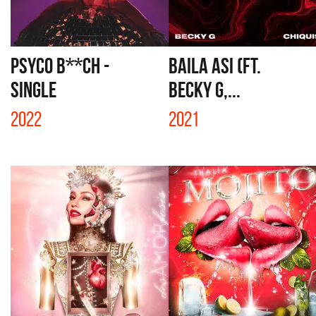
PSYCO B**CH -
BAILA ASI (FT.
SINGLE
BECKY G,...
2022
2021