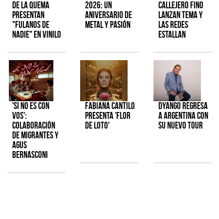
de la Quema
2026: Un
Callejero Fino
presentan
aniversario de
lanzan tema y
"Fulanos de
metal y pasión
las redes
Nadie" en vinilo
estallan
'Si No Es Con
Fabiana Cantilo
Dyango regresa
Vos':
presenta 'Flor
a Argentina con
colaboración
de Loto'
su nuevo tour
de Migrantes y
Agus
Bernasconi