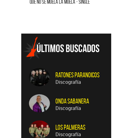
QUE NO SE MUELA LA MUELA - SINGLE
HOMENAJE A
Ratones Paranoicos
Discografía
Onda Sabanera
Discografía
Los Palmeras
Discografía