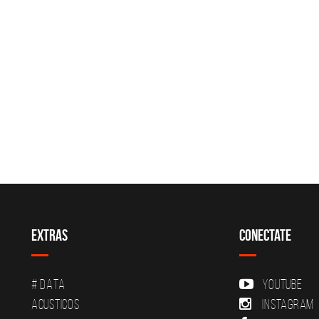
Extras
Conectate
# DATA
YouTube
Acusticos
Instagram