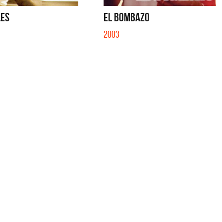
IBER (LADO BE) - EP
QUE NO SE MUELA LA MUELA - SINGLE
LES
EL BOMBAZO
2003