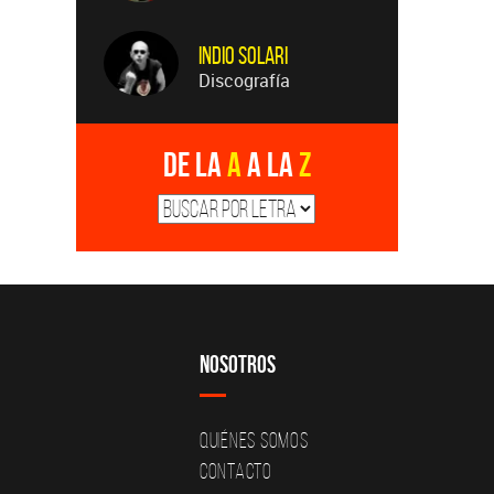
Indio Solari
Discografía
De la
A
a la
Z
Nosotros
Quiénes Somos
Contacto