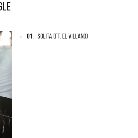
NGLE
ARGENTINA
ección completa de los CMTV
cos. Todos los meses se suman
Def Leppard vuelve a Argentina
artistas.
01.
SOLITA (FT. EL VILLANO)