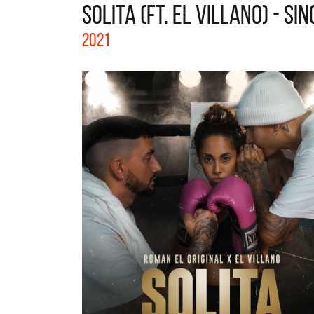
SOLITA (FT. EL VILLANO) - SI
La col
2021
Acústi
nuevos 