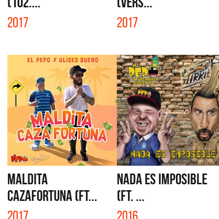
(102....
(VERS...
2017
2017
MALDITA
NADA ES IMPOSIBLE
CAZAFORTUNA (FT...
(FT. ...
2017
2016