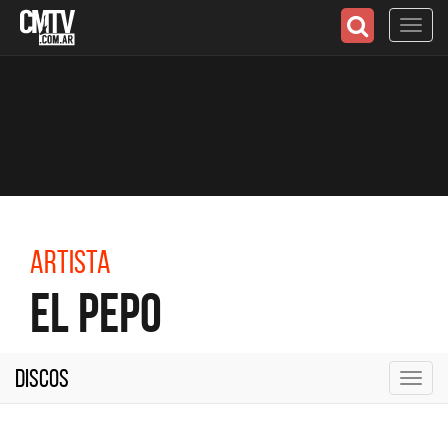
Toggl
navig
Artista
El Pepo
Discos
Toggl
navig