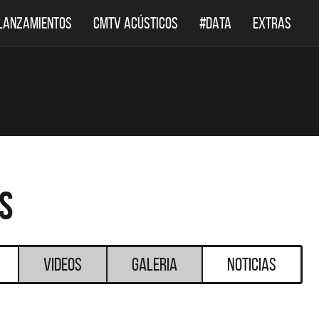
LANZAMIENTOS
CMTV ACÚSTICOS
#DATA
EXTRAS
s
Videos
Galeria
Noticias
DESTACADOS
DESTACADOS
SINGLES Y DISCOS DEST
DOCUMENTAL DE LOS