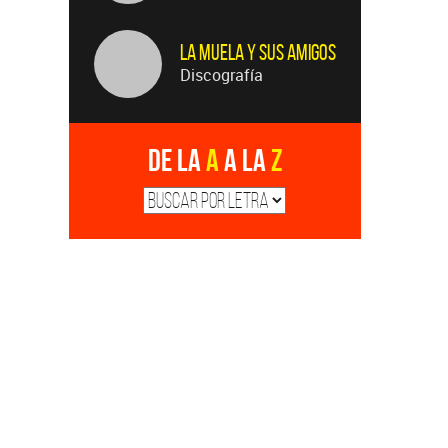
La Muela y Sus Amigos
Discografía
De la
A
a la
Z