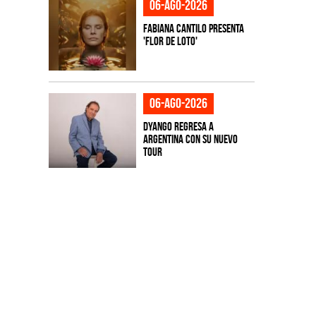
06-ago-2026
Fabiana Cantilo presenta
'Flor de Loto'
06-ago-2026
Dyango regresa a
Argentina con su nuevo
tour