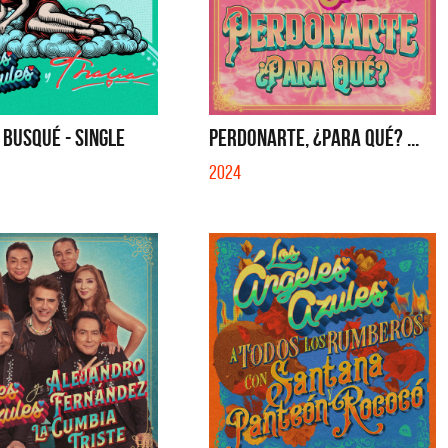
 BUSQUÉ - SINGLE
PERDONARTE, ¿PARA QUÉ? ...
2024
ntes
Emmanuel Horvilleur