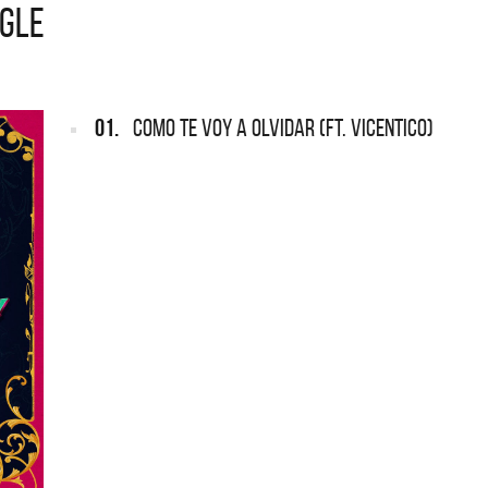
NGLE
ONDOS
Lanzamientos CMTV
cio Rey y sus Redonditos de
a, el documental
01.
COMO TE VOY A OLVIDAR (FT. VICENTICO)