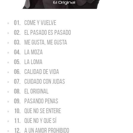
01.
COME Y VUELVE
02.
EL PASADO ES PASADO
03.
ME GUSTA, ME GUSTA
04.
LA MOZA
05.
LA LOMA
06.
CALIDAD DE VIDA
07.
CUIDADO CON JUDAS
08.
EL ORIGINAL
09.
PASANDO PENAS
10.
QUE NO SE ENTERE
11.
QUE NO Y QUE SÍ
12.
A UN AMOR PROHIBIDO