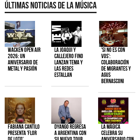
Últimas Noticias de la Música
Wacken Open Air
La Joaqui y
'Si No Es Con
2026: Un
Callejero Fino
Vos':
aniversario de
lanzan tema y
colaboración
metal y pasión
las redes
de Migrantes y
estallan
Agus
Bernasconi
Fabiana Cantilo
Dyango regresa
La Mágica
presenta 'Flor
a Argentina con
celebra su
de Loto'
su nuevo tour
aniversario con