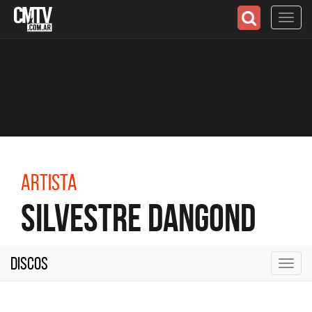
Toggl
navig
Artista
Silvestre Dangond
Discos
Toggl
navig