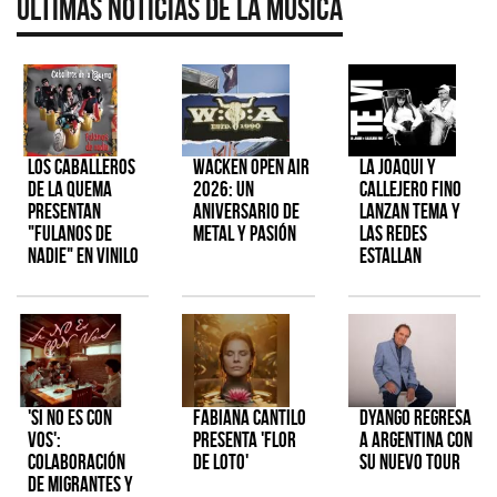
Últimas Noticias de la Música
Los Caballeros
Wacken Open Air
La Joaqui y
de la Quema
2026: Un
Callejero Fino
presentan
aniversario de
lanzan tema y
"Fulanos de
metal y pasión
las redes
Nadie" en vinilo
estallan
'Si No Es Con
Fabiana Cantilo
Dyango regresa
Vos':
presenta 'Flor
a Argentina con
colaboración
de Loto'
su nuevo tour
de Migrantes y