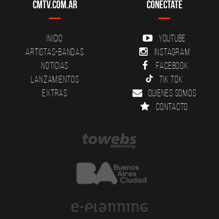
CMTV.com.ar
Conectate
Inicio
YouTube
Artistas-Bandas
Instagram
Noticias
Facebook
Lanzamientos
Tik Tok
Extras
Quienes somos
Contacto