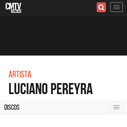
Toggl
navig
Artista
Luciano Pereyra
Discos
Toggl
navig