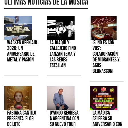
Últimas Noticias de la Música
Wacken Open Air
La Joaqui y
'Si No Es Con
2026: Un
Callejero Fino
Vos':
aniversario de
lanzan tema y
colaboración
metal y pasión
las redes
de Migrantes y
estallan
Agus
Bernasconi
Fabiana Cantilo
Dyango regresa
La Mágica
presenta 'Flor
a Argentina con
celebra su
de Loto'
su nuevo tour
aniversario con