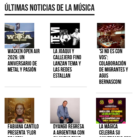
Últimas Noticias de la Música
Wacken Open Air
La Joaqui y
'Si No Es Con
2026: Un
Callejero Fino
Vos':
aniversario de
lanzan tema y
colaboración
metal y pasión
las redes
de Migrantes y
estallan
Agus
Bernasconi
Fabiana Cantilo
Dyango regresa
La Mágica
presenta 'Flor
a Argentina con
celebra su