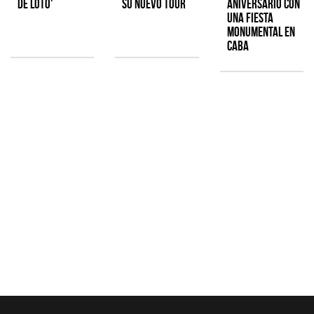
de Loto'
su nuevo tour
aniversario con
una fiesta
monumental en
CABA