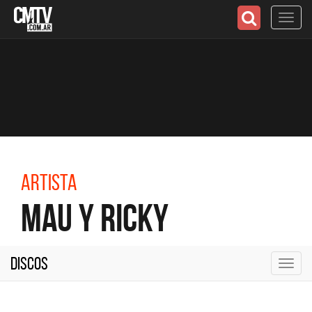
Toggl
navig
Artista
Mau y Ricky
Discos
Toggl
navig