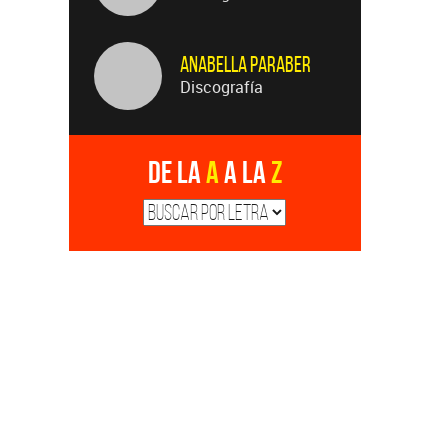
Anabella Paraber
Discografía
De la
A
a la
Z