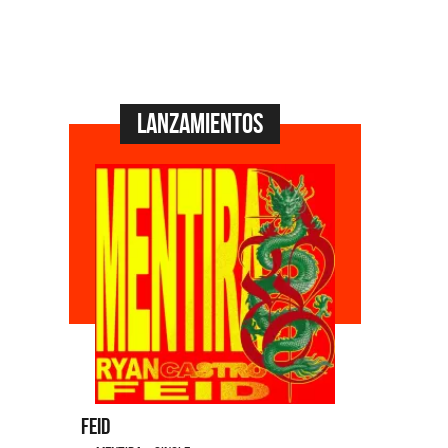
Lanzamientos
Dyango
La Joaqu