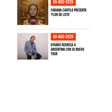
06-ago-2026
Fabiana Cantilo presenta
'Flor de Loto'
06-ago-2026
Dyango regresa a
Argentina con su nuevo
tour