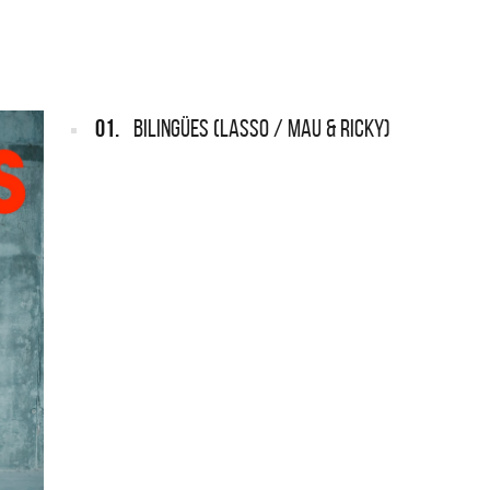
ARGENTINA
REDONDOS
Def Leppard vuelve a Argentina
Patricio Rey y sus 
Ricota, el document
01.
BILINGÜES (LASSO / MAU & RICKY)