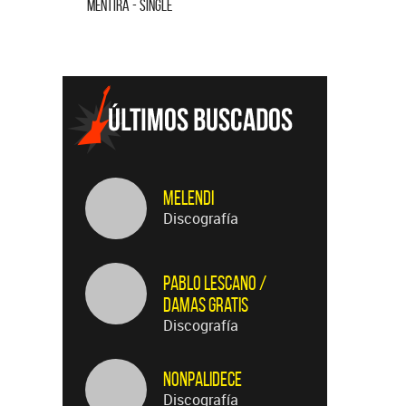
CUANDO QUIERAS, DONDE QUIERAS - SINGLE
TE VI - 
Melendi
Discografía
Pablo Lescano /
Damas Gratis
Discografía
Nonpalidece
Discografía