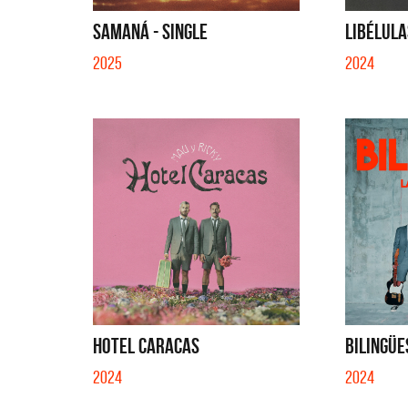
SI NO ES CON VOS - SINGLE
YO S
SAMANÁ - SINGLE
LIBÉLULA
2025
2024
HOTEL CARACAS
BILINGÜE
2024
2024