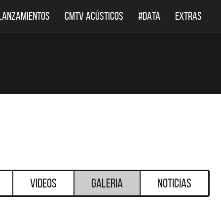
LANZAMIENTOS
CMTV ACÚSTICOS
#DATA
EXTRAS
Videos
Galeria
Noticias
DESTACADOS
DESTA
DEF LEPPARD REGRESA A
EL DOCUMENTAL