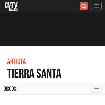
Toggl
navig
Artista
Tierra Santa
Discos
Toggl
navig