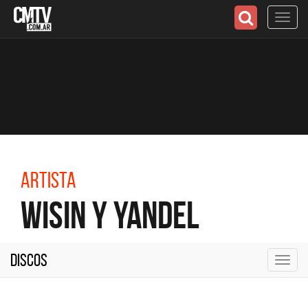
Toggl
navig
Artista
Wisin y Yandel
Discos
Toggl
navig