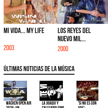
MI VIDA... MY LIFE
LOS REYES DEL
NUEVO MIL...
2003
2000
Últimas Noticias de la Música
Wacken Open Air
La Joaqui y
'Si No Es Con
2026: Un
Callejero Fino
Vos':