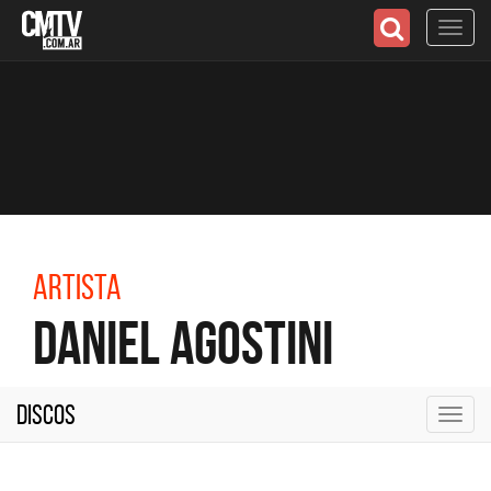
Toggl
navig
Artista
Daniel Agostini
Discos
Toggl
navig