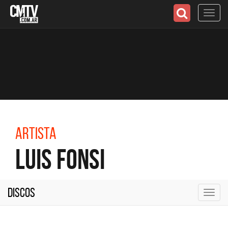
Toggl
navig
Artista
Luis Fonsi
Discos
Toggl
navig