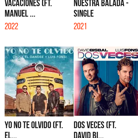
VACACIONES (FT.
NUESTRA BALADA -
MANUEL ...
SINGLE
2022
2021
YO NO TE OLVIDO (FT.
DOS VECES (FT.
EL...
DAVID BI...