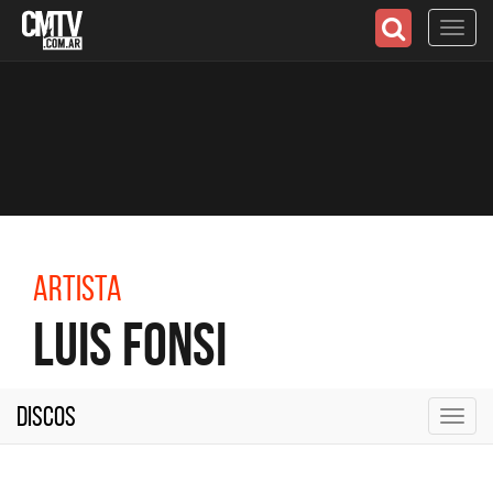
Toggl
navig
Artista
Luis Fonsi
Discos
Toggl
navig