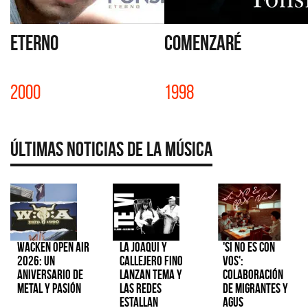
ETERNO
COMENZARÉ
2000
1998
Últimas Noticias de la Música
Wacken Open Air
La Joaqui y
'Si No Es Con
2026: Un
Callejero Fino
Vos':
aniversario de
lanzan tema y
colaboración
metal y pasión
las redes
de Migrantes y
estallan
Agus