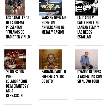
Los Caballeros
Wacken Open Air
La Joaqui y
de la Quema
2026: Un
Callejero Fino
presentan
aniversario de
lanzan tema y
"Fulanos de
metal y pasión
las redes
Nadie" en vinilo
estallan
'Si No Es Con
Fabiana Cantilo
Dyango regresa
Vos':
presenta 'Flor
a Argentina con
colaboración
de Loto'
su nuevo tour
de Migrantes y
Agus
Bernasconi