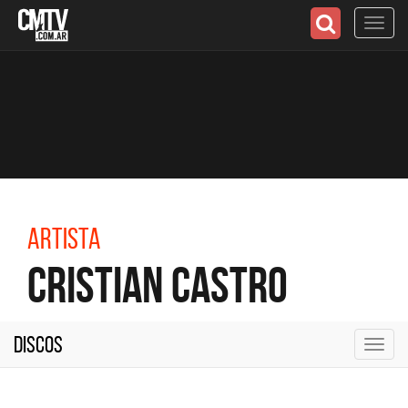
Toggl
navig
Artista
Cristian Castro
Discos
Toggl
navig