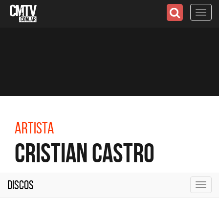
Toggl
navig
Artista
Cristian Castro
Discos
Toggl
navig