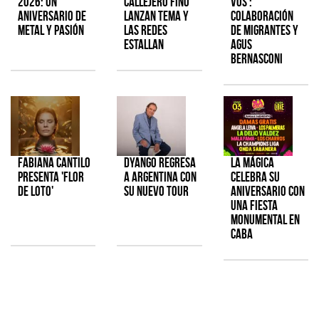
2026: Un
Callejero Fino
Vos':
aniversario de
lanzan tema y
colaboración
metal y pasión
las redes
de Migrantes y
estallan
Agus
Bernasconi
Fabiana Cantilo
Dyango regresa
La Mágica
presenta 'Flor
a Argentina con
celebra su
de Loto'
su nuevo tour
aniversario con
una fiesta
monumental en
CABA