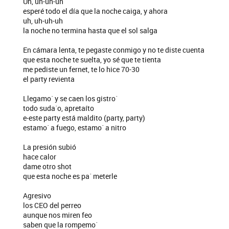
Uh, uh-uh-uh
esperé todo el día que la noche caiga, y ahora
uh, uh-uh-uh
la noche no termina hasta que el sol salga
En cámara lenta, te pegaste conmigo y no te diste cuenta
que esta noche te suelta, yo sé que te tienta
me pediste un fernet, te lo hice 70-30
el party revienta
Llegamo´ y se caen los gistro´
todo suda´o, apretaíto
e-este party está maldito (party, party)
estamo´ a fuego, estamo´ a nitro
La presión subió
hace calor
dame otro shot
que esta noche es pa´ meterle
Agresivo
los CEO del perreo
aunque nos miren feo
saben que la rompemo´