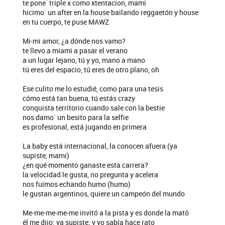
te pone´ triple x como xtentacion, mami
hicimo´ un after en la house bailando reggaetón y house
en tu cuerpo, te puse MAWZ
Mi-mi amor, ¿a dónde nos vamo?
te llevo a miami a pasar el verano
a un lugar lejano, tú y yo, mano a mano
tú eres del espacio, tú eres de otro plano, oh
Ese culito me lo estudié, como para una tesis
cómo está tan buena, tú estás crazy
conquista territorio cuando sale con la bestie
nos damo´ un besito para la selfie
es profesional, está jugando en primera
La baby está internacional, la conocen afuera (ya
supiste, mami)
¿en qué momento ganaste esta carrera?
la velocidad le gusta, no pregunta y acelera
nos fuimos echando humo (humo)
le gustan argentinos, quiere un campeón del mundo
Me-me-me-me-me invitó a la pista y es donde la mató
él me dijo: ya supiste; y yo sabía hace rato