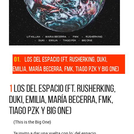
01.
LOS DEL ESPACIO (FT. RUSHERKING, DUKI,
EMILIA, MARÍA BECERRA, FMK, TIAGO PZK Y BIG ONE)
1
LOS DEL ESPACIO (FT. RUSHERKING,
DUKI, EMILIA, MARÍA BECERRA, FMK,
TIAGO PZK Y BIG ONE)
(This is the Big One)
Te invito a dar una vuelta con lo´ del espacio