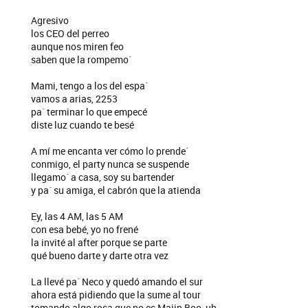
Agresivo
los CEO del perreo
aunque nos miren feo
saben que la rompemo´
Mami, tengo a los del espa´
vamos a arias, 2253
pa´ terminar lo que empecé
diste luz cuando te besé
A mí me encanta ver cómo lo prende´
conmigo, el party nunca se suspende
llegamo´ a casa, soy su bartender
y pa´ su amiga, el cabrón que la atienda
Ey, las 4 AM, las 5 AM
con esa bebé, yo no frené
la invité al after porque se parte
qué bueno darte y darte otra vez
La llevé pa´ Neco y quedó amando el sur
ahora está pidiendo que la sume al tour
tomando algo rosa que no es Majin Boo, uh