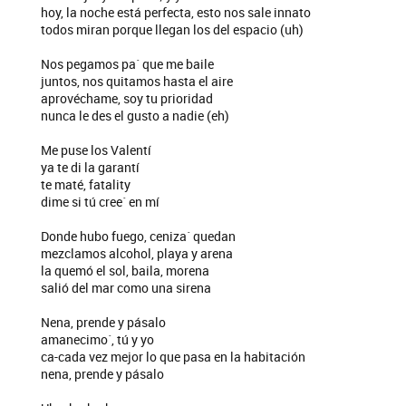
hoy, la noche está perfecta, esto nos sale innato
todos miran porque llegan los del espacio (uh)
Nos pegamos pa´ que me baile
juntos, nos quitamos hasta el aire
aprovéchame, soy tu prioridad
nunca le des el gusto a nadie (eh)
Me puse los Valentí
ya te di la garantí
te maté, fatality
dime si tú cree´ en mí
Donde hubo fuego, ceniza´ quedan
mezclamos alcohol, playa y arena
la quemó el sol, baila, morena
salió del mar como una sirena
Nena, prende y pásalo
amanecimo´, tú y yo
ca-cada vez mejor lo que pasa en la habitación
nena, prende y pásalo