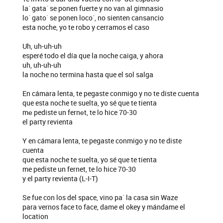
la´ gata´ se ponen fuerte y no van al gimnasio
lo´ gato´ se ponen loco´, no sienten cansancio
esta noche, yo te robo y cerramos el caso
Uh, uh-uh-uh
esperé todo el día que la noche caiga, y ahora
uh, uh-uh-uh
la noche no termina hasta que el sol salga
En cámara lenta, te pegaste conmigo y no te diste cuenta
que esta noche te suelta, yo sé que te tienta
mе pediste un fernеt, te lo hice 70-30
el party revienta
Y en cámara lenta, te pegaste conmigo y no te diste
cuenta
que esta noche te suelta, yo sé que te tienta
me pediste un fernet, te lo hice 70-30
y el party revienta (L-I-T)
Se fue con los del space, vino pa´ la casa sin Waze
para vernos face to face, dame el okey y mándame el
location