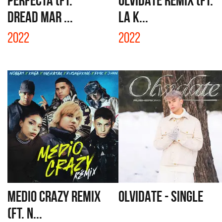
PERFECTA (FT.
OLVÍDATE REMIX (FT.
DREAD MAR ...
LA K...
2022
2022
MEDIO CRAZY REMIX
OLVIDATE - SINGLE
(FT. N...