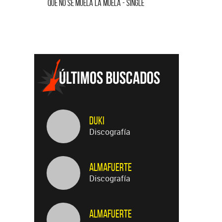
QUE NO SE MUELA LA MUELA - SINGLE
HOMENAJE A
Duki
Discografía
Almafuerte
Discografía
Almafuerte