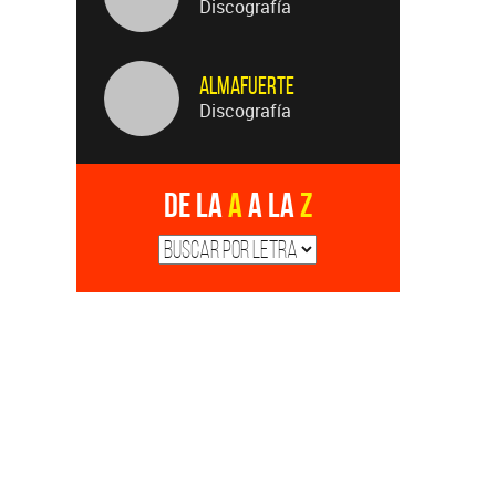
Discografía
Almafuerte
Discografía
De la
A
a la
Z