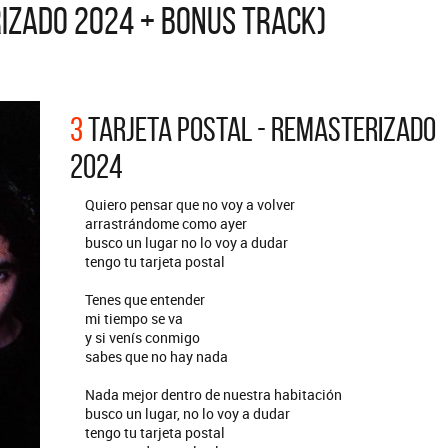
RIZADO 2024 + BONUS TRACK)
ARGENTINA
ección completa de los CMTV
cos. Todos los meses se suman
Def Leppard vuelve a Argentina
artistas.
3
TARJETA POSTAL - REMASTERIZADO
2024
Quiero pensar que no voy a volver
arrastrándome como ayer
busco un lugar no lo voy a dudar
tengo tu tarjeta postal
Tenes que entender
mi tiempo se va
y si venís conmigo
sabes que no hay nada
Nada mejor dentro de nuestra habitación
busco un lugar, no lo voy a dudar
tengo tu tarjeta postal