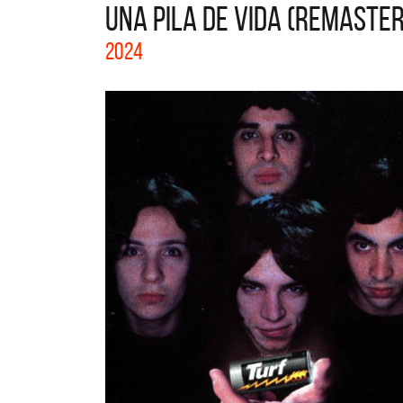
UNA PILA DE VIDA (REMASTE
La col
2024
Acústi
nuevos 