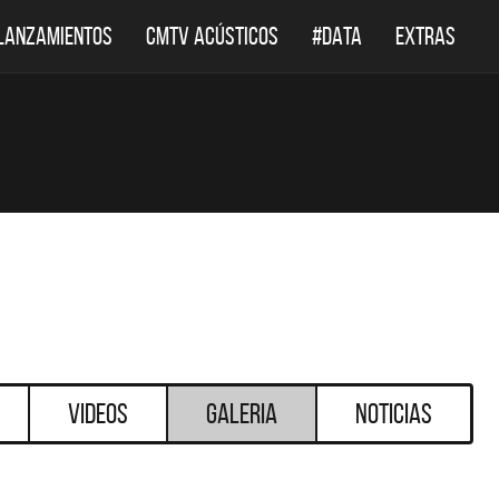
LANZAMIENTOS
CMTV ACÚSTICOS
#DATA
EXTRAS
Videos
Galeria
Noticias
DESTACADOS
DESTACADOS
 ACÚSTICOS
DEF LEPPARD REGRESA A