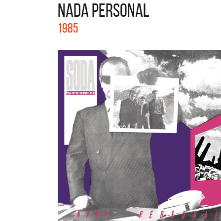
NADA PERSONAL
La col
1985
Acústi
nuevos 