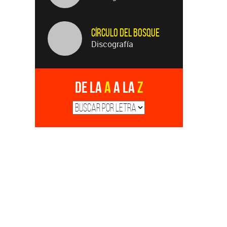
Círculo Del Bosque
Discografía
De la
A
a la
Z