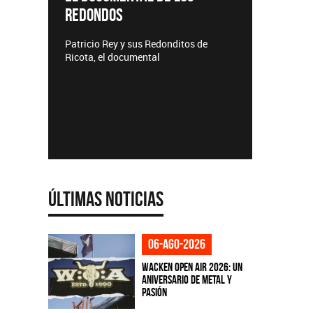
REDONDOS
Lanzamie
Patricio Rey y sus Redonditos de
Ricota, el documental
Últimas Noticias
06-ago-2026
Wacken Open Air 2026: Un
aniversario de metal y
pasión