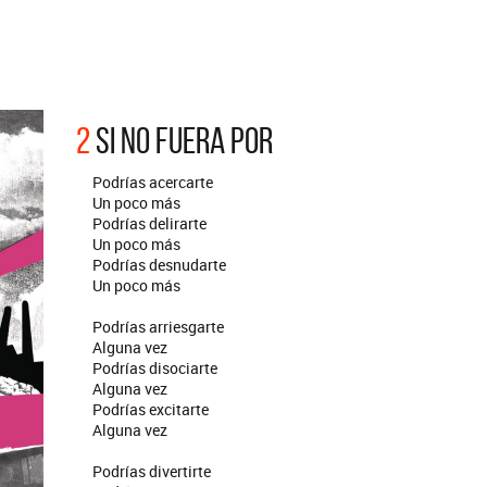
ARGENTINA
ección completa de los CMTV
cos. Todos los meses se suman
Def Leppard vuelve a Argentina
artistas.
2
SI NO FUERA POR
Podrías acercarte
Un poco más
Podrías delirarte
Un poco más
Podrías desnudarte
Un poco más
Podrías arriesgarte
Alguna vez
Podrías disociarte
Alguna vez
Podrías excitarte
Alguna vez
Podrías divertirte