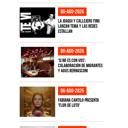
06-ago-2026
La Joaqui y Callejero Fino
lanzan tema y las redes
estallan
06-ago-2026
'Si No Es Con Vos':
colaboración de Migrantes
y Agus Bernasconi
06-ago-2026
Fabiana Cantilo presenta
'Flor de Loto'