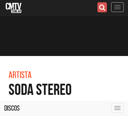
Toggl
navig
Artista
Soda Stereo
Discos
Toggl
navig