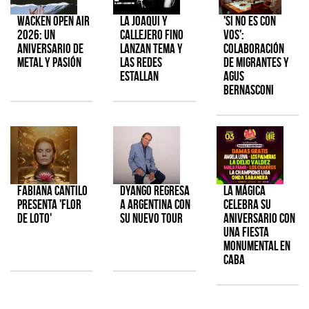
Wacken Open Air
La Joaqui y
'Si No Es Con
2026: Un
Callejero Fino
Vos':
aniversario de
lanzan tema y
colaboración
metal y pasión
las redes
de Migrantes y
estallan
Agus
Bernasconi
Fabiana Cantilo
Dyango regresa
La Mágica
presenta 'Flor
a Argentina con
celebra su
de Loto'
su nuevo tour
aniversario con
una fiesta
monumental en
CABA