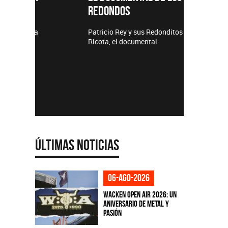
REDONDOS
Lanzamie
Patricio Rey y sus Redonditos de
Ricota, el documental
Últimas Noticias
06-ago-2026
Wacken Open Air 2026: Un
aniversario de metal y
pasión