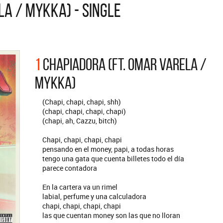
LA / MYKKA) - SINGLE
ARGENTINA
ección completa de los CMTV
cos. Todos los meses se suman
Def Leppard vuelve a Argentina
artistas.
1
CHAPIADORA (FT. OMAR VARELA /
MYKKA)
(Chapi, chapi, chapi, shh)
(chapi, chapi, chapi, chapi)
(chapi, ah, Cazzu, bitch)
Chapi, chapi, chapi, chapi
pensando en el money, papi, a todas horas
tengo una gata que cuenta billetes todo el día
parece contadora
En la cartera va un rimel
labial, perfume y una calculadora
chapi, chapi, chapi, chapi
las que cuentan money son las que no lloran