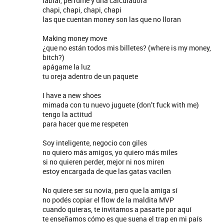
labial, perfume y una calculadora
chapi, chapi, chapi, chapi
las que cuentan money son las que no lloran
Making money move
¿que no están todos mis billetes? (where is my money,
bitch?)
apágame la luz
tu oreja adentro de un paquete
I have a new shoes
mimada con tu nuevo juguete (don’t fuck with me)
tengo la actitud
para hacer que me respeten
Soy inteligente, negocio con giles
no quiero más amigos, yo quiero más miles
si no quieren perder, mejor ni nos miren
estoy encargada de que las gatas vacilen
No quiere ser su novia, pero que la amiga sí
no podés copiar el flow de la maldita MVP
cuando quieras, te invitamos a pasarte por aquí
a y Sus Amigos
La Joaqui
te enseñamos cómo es que suena el trap en mi país