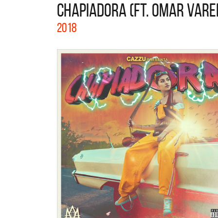
CHAPIADORA (FT. OMAR VARE
La col
2018
Acústi
nuevos 