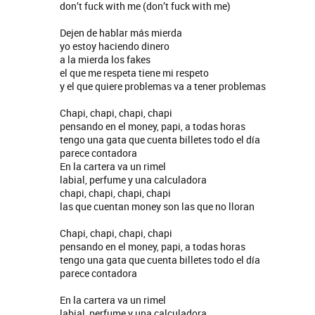
SE MUELA LA MUELA - SINGLE
TE VI - SINGLE
don’t fuck with me (don’t fuck with me)
Dejen de hablar más mierda
yo estoy haciendo dinero
a la mierda los fakes
el que me respeta tiene mi respeto
y el que quiere problemas va a tener problemas
Chapi, chapi, chapi, chapi
pensando en el money, papi, a todas horas
tengo una gata que cuenta billetes todo el día
parece contadora
En la cartera va un rimel
labial, perfume y una calculadora
chapi, chapi, chapi, chapi
las que cuentan money son las que no lloran
Chapi, chapi, chapi, chapi
pensando en el money, papi, a todas horas
tengo una gata que cuenta billetes todo el día
parece contadora
En la cartera va un rimel
labial, perfume y una calculadora