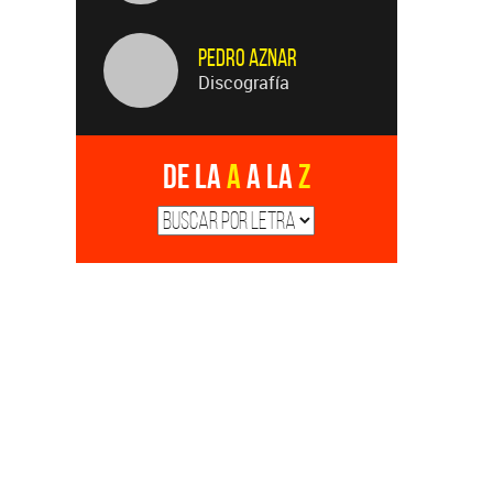
Pedro Aznar
Discografía
De la
A
a la
Z