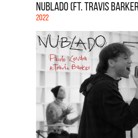
NUBLADO (FT. TRAVIS BARKER
La col
2022
Acústi
nuevos 