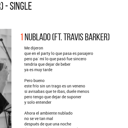
) - SINGLE
ARGENTINA
ección completa de los CMTV
cos. Todos los meses se suman
Def Leppard vuelve a Argentina
artistas.
1
NUBLADO (FT. TRAVIS BARKER)
Me dijeron
que en el party lo que pasa es pasajero
pero pa´ mí lo que pasó fue sincero
tendría que dejar de beber
ya es muy tarde
Pero bueno
este frío sin un trago es un veneno
si avisabas que te ibas, duele menos
pero tengo que dejar de suponer
y solo entender
Ahora el ambiente nublado
no se ve tan mal
después de que una noche