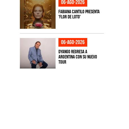
06-ago-2026
Fabiana Cantilo presenta
'Flor de Loto'
06-ago-2026
Dyango regresa a
Argentina con su nuevo
tour