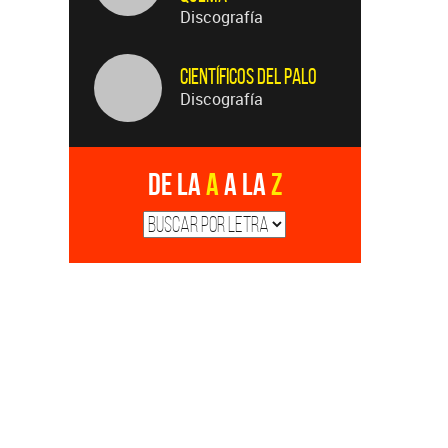
Discografía
Científicos del palo
Discografía
De la
A
a la
Z