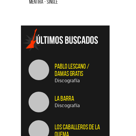
MENTIRA - SINGLE
CUANDO QUI
Pablo Lescano /
Damas Gratis
Discografía
La Barra
Discografía
Los Caballeros de la
Quema