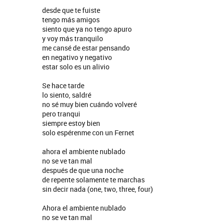
desde que te fuiste
tengo más amigos
siento que ya no tengo apuro
y voy más tranquilo
me cansé de estar pensando
en negativo y negativo
estar solo es un alivio
Se hace tarde
lo siento, saldré
no sé muy bien cuándo volveré
pero tranqui
siempre estoy bien
solo espérenme con un Fernet
ahora el ambiente nublado
no se ve tan mal
después de que una noche
de repente solamente te marchas
sin decir nada (one, two, three, four)
Ahora el ambiente nublado
tes
Los Palmeras
no se ve tan mal