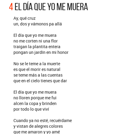
4
EL DÍA QUE YO ME MUERA
Ay, qué cruz
un, dos y vámonos pa allá
El día que yo me muera
no me corten ni una flor
traigan la plantita entera
pongan un jardín en mi honor
No se le teme a la muerte
es que el morir es natural
se teme más a las cuentas
que en el cielo tienes que dar
El día que yo me muera
no lloren porque me fui
alcen la copa y brinden
por todo lo que viví
Cuando ya no esté, recuérdame
y vistan de alegres colores
que me amaron y yo amé