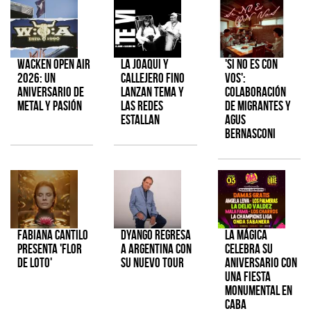
Wacken Open Air
La Joaqui y
'Si No Es Con
2026: Un
Callejero Fino
Vos':
aniversario de
lanzan tema y
colaboración
metal y pasión
las redes
de Migrantes y
estallan
Agus
Bernasconi
Fabiana Cantilo
Dyango regresa
La Mágica
presenta 'Flor
a Argentina con
celebra su
de Loto'
su nuevo tour
aniversario con
una fiesta
monumental en
CABA