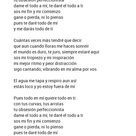
dame el todo a mí, te daré el todo a ti
sos mi fin y mi comienzo
gane o pierda, ni lo pienso
pues te daré todo de mí
y me darás todo de ti
Cuántas veces más tendré que decir
que aun cuando lloras me haces sonreír
el mundo es duro, te juro, siempre estaré aquí
sos mi tropiezo y mi inspiración
mi mejor ritmo y peor distracción
sigo cantando, vibrando en mi alma por vos
El agua me tapa y respiro aun así
estás loco y yo estoy fuera de mí
Pues todo en mí quiere todo en ti
con tus curvas, tus aristas
tu obsesión perfeccionista
dame el todo a mí, te daré el todo a ti
sos mi fin y mi comienzo
gane o pierda, ni lo pienso
pues te daré todo de mí