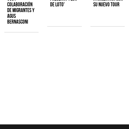
colaboración
de Loto'
su nuevo tour
de Migrantes y
Agus
Bernasconi