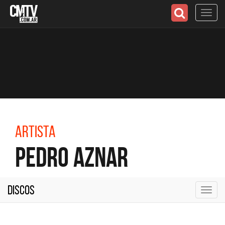
Toggl
navig
Artista
Pedro Aznar
Discos
Toggl
navig