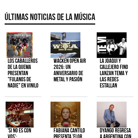
Últimas Noticias de la Música
Los Caballeros
Wacken Open Air
La Joaqui y
de la Quema
2026: Un
Callejero Fino
presentan
aniversario de
lanzan tema y
"Fulanos de
metal y pasión
las redes
Nadie" en vinilo
estallan
'Si No Es Con
Fabiana Cantilo
Dyango regresa
Vos':
presenta 'Flor
a Argentina con