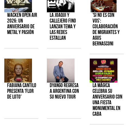
Wacken Open Air
La Joaqui y
'Si No Es Con
2026: Un
Callejero Fino
Vos':
aniversario de
lanzan tema y
colaboración
metal y pasión
las redes
de Migrantes y
estallan
Agus
Bernasconi
Fabiana Cantilo
Dyango regresa
La Mágica
presenta 'Flor
a Argentina con
celebra su
de Loto'
su nuevo tour
aniversario con
una fiesta
monumental en
CABA