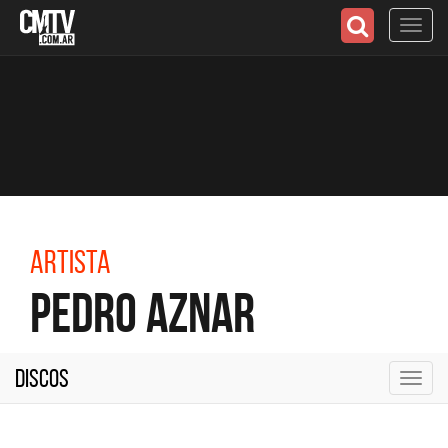
Toggl
navig
Artista
Pedro Aznar
Discos
Toggl
navig