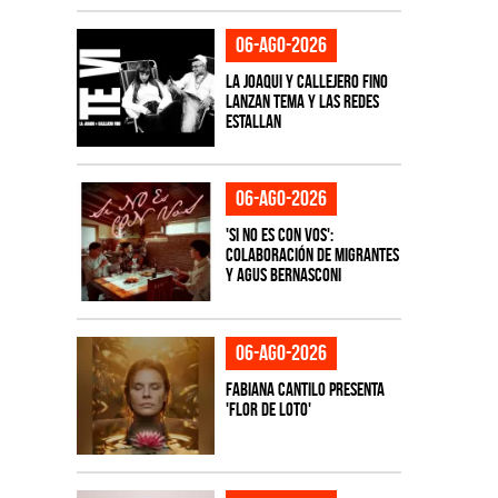
06-ago-2026
La Joaqui y Callejero Fino
lanzan tema y las redes
estallan
06-ago-2026
'Si No Es Con Vos':
colaboración de Migrantes
y Agus Bernasconi
06-ago-2026
Fabiana Cantilo presenta
'Flor de Loto'