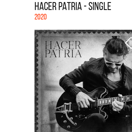
HACER PATRIA - SINGLE
La col
2020
Acústi
nuevos 