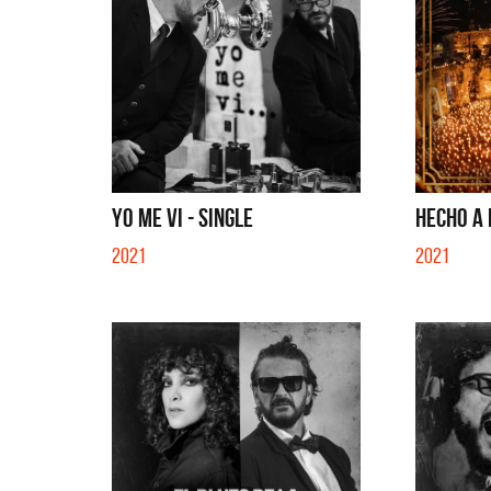
YO ME VI - SINGLE
HECHO A 
2021
2021