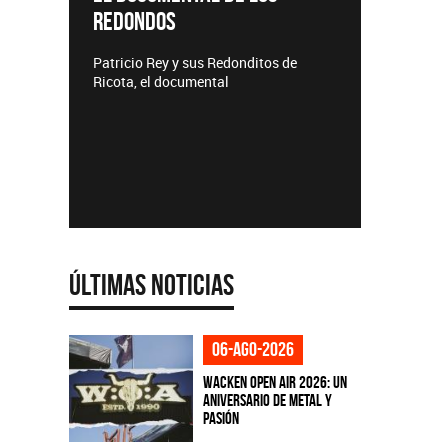
REDONDOS
Lanzamie
Patricio Rey y sus Redonditos de
Ricota, el documental
Últimas Noticias
06-ago-2026
Wacken Open Air 2026: Un
aniversario de metal y
pasión