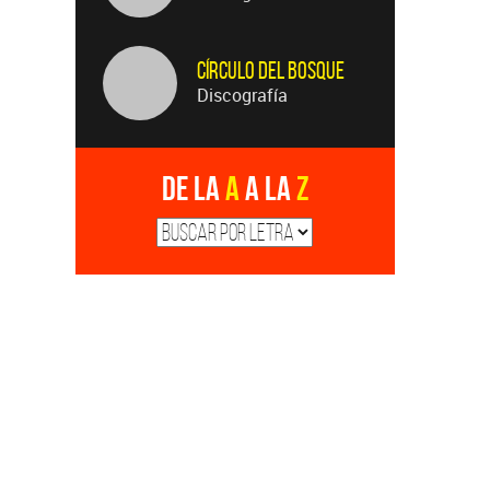
Círculo Del Bosque
Discografía
De la
A
a la
Z