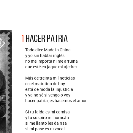
ARGENTINA
ección completa de los CMTV
cos. Todos los meses se suman
Def Leppard vuelve a Argentina
artistas.
1
HACER PATRIA
Todo dice Made in China
y yo sin hablar inglés
no me importa ni me arruina
que esté en jaque mi ajedrez
Más de treinta mil noticias
en el matutino de hoy
está de moda la injusticia
y ya no sé si vengo o voy
hacer patria, es hacernos el amor
Si tu falda es mi camisa
y tu suspiro mi huracán
si me llanto les da risa
si mi pase es tu vocal