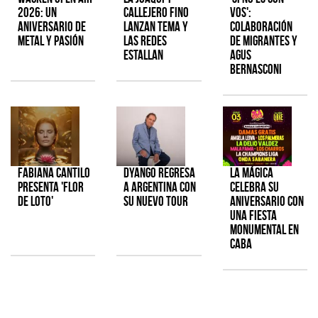
2026: Un
Callejero Fino
Vos':
aniversario de
lanzan tema y
colaboración
metal y pasión
las redes
de Migrantes y
estallan
Agus
Bernasconi
Fabiana Cantilo
Dyango regresa
La Mágica
presenta 'Flor
a Argentina con
celebra su
de Loto'
su nuevo tour
aniversario con
una fiesta
monumental en
CABA