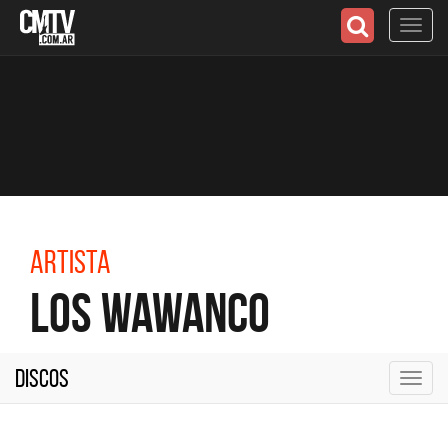
Toggl
navig
Artista
Los Wawanco
Discos
Toggl
navig