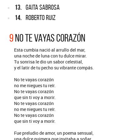
13.
GAITA SABROSA
14.
ROBERTO RUIZ
9
NO TE VAYAS CORAZÓN
Esta cumbia nació al arrullo del mar,
una noche de luna con tu dulce mirar.
Tu sonrisa le dio un sabor celestial,
y el latir de tu pecho su vibrante compás.
No te vayas corazón
no me niegues tu reír.
No te vayas corazón
que sin ti voy a morir.
No te vayas corazón
no me niegues tu reír.
No te vayas corazón
que sin ti voy a morir.
Fue preludio de amor, un poema sensual,
una dulce quimera que invitaba a soñar.