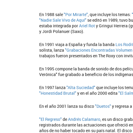
En 1988 sale
"Por Mirarte"
, que incluye los temas:
"Nadie Sale Vivo de Aquí"
se editó en 1989, tuvo b
estaba integrada por
Ariel Rot
y Gringui Herrera (g
y Jordi Polanuer (Saxo).
En 1991 viaja a España y funda la banda
Los Rodr
solista, lanza
"Grabaciones Encontradas Volumen
trabajos fueron presentados en The Roxy con invit
En 1995 compone la banda de sonido de dos pelíc
Verónica" fue grabado a beneficio de los indígena
En 1997 lanza
"Alta Suciedad"
que incluye los te
"Honestidad Brutal"
y en el año 2000 edita
"El Sal
En el año 2001 lanza su disco
"Duetos"
y regresa a
"El Regreso"
de
Andrés Calamaro
, es un disco gra
registrados durante las actuaciones que ofreció en 
años de no haber tocado en su país natal. El disco