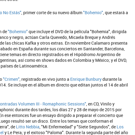
o No Estás"
, primer corte de su nuevo álbum
"Bohemio"
, que estará a
ón de
"Bohemio"
que incluye el DVD de la película "Bohemia", dirigida
blanco y negro, actúan Carla Quevedo, Micaela Breque y Andrés
de las chicas Kafka y otros extras. En noviembre Calamaro presenta
grabado en España durante sus conciertos en Santander, Barcelona,
tiene temas en directo registrados en el Hipódromo Argentino de
rgentinas, así como en shows dados en Colombia y México; y el DVD,
 países de Latinoamérica.
eo
"Crimen"
, registrado en vivo junto a
Enrique Bunbury
durante la
4. Se incluye en el álbum en directo que editan juntos el 14 de abril
ontradas Volumen III - Romaphonic Sessions"
, en CD, Vinilo y
phonic durante dos tardes, los días 27 y 28 de mayo de 2015 por
n ese entonces fue un ensayo dirigido a preparar el concierto que
Luego resultó ser un disco. Entre los temas que conforman el
erra", de
Litto Nebbia
, "Mi Enfermedad" y "Siete Segundos", de
Los
el
y Le Pera; y el exitoso "Paloma". Durante la segunda parte del año