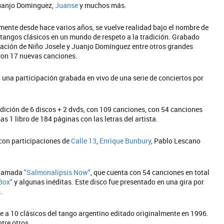
Juanjo Dominguez,
Juanse
y muchos más.
ente desde hace varios años, se vuelve realidad bajo el nombre de
 tangos clásicos en un mundo de respeto a la tradición. Grabado
ración de Niño Josele y Juanjo Domínguez entre otros grandes
on 17 nuevas canciones.
 una participación grabada en vivo de una serie de conciertos por
edición de 6 discos + 2 dvds, con 109 canciones, con 54 canciones
s 1 libro de 184 páginas con las letras del artista.
 con participaciones de
Calle 13
,
Enrique Bunbury
, Pablo Lescano
 llamada
"Salmonalipsis Now"
, que cuenta con 54 canciones en total
Box"
y algunas inéditas. Este disco fue presentado en una gira por
.
 a 10 clásicos del tango argentino editado originalmente en 1996.
ntre otros.