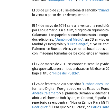
El 30 de julio de 2013 se estrena el sencillo
"Cuand
la venta a partir del 17 de septiembre.
El 14 de mayo de 2014 sale a la venta una reedici
por Leo Damario. En el film, dirigido en riguroso 
Calamaro. Los papeles secundarios están a cargo 
dos ediciones:
"Jamón del Medio"
, un CD en vivo 
Madrid y Fuengirola; y
"Pura Sangre"
, cuyo CD con
Palermo, en Buenos Aires y en otras localidades a
con imágenes tomadas de los conciertos en varios
El 17 de marzo de 2015 se conoce el sencillo y vid
gira que realizaron ambos artistas en México en 201
bajo el título
"Hijos del Pueblo"
.
El 26 de febrero de 2016 se edita
"Grabaciones Enc
formato Digital. Fue grabado en los Estudios Roma
Andrés Calamaro
y el pianista Germán Wiedemer. E
abriría el show de Bob Dylan, en Donosti, España. 
repertorio se encuentran "Nueva Zamba Para Mi Ti
Rodríguez
, "El Día Que Me Quieras", de
Carlos Gard