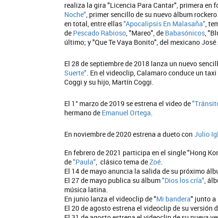
realiza la gira "Licencia Para Cantar", primera en
Noche"
, primer sencillo de su nuevo álbum rocker
en total, entre ellas
"Apocalipsis En Malasaña"
, te
de
Pescado Rabioso
, "Mareo", de
Babasónicos
, "B
último; y "Que Te Vaya Bonito", del mexicano José
El 28 de septiembre de 2018 lanza un nuevo sencil
Suerte"
. En el videoclip, Calamaro conduce un tax
Coggi y su hijo, Martín Coggi.
El 1° marzo de 2019 se estrena el video de
"Tránsit
hermano de
Emanuel Ortega
.
En noviembre de 2020 estrena a dueto con
Julio Ig
En febrero de 2021 participa en el single "Hong Ko
de
"Paula"
, clásico tema de
Zoé
.
El 14 de mayo anuncia la salida de su próximo álb
El 27 de mayo publica su álbum
"Dios los cría"
, ál
música latina.
En junio lanza el videoclip de "
Mi bandera
" junto a
El 20 de agosto estrena el videoclip de su versión d
El 31 de agosto estrena el videoclip de su nueva ve