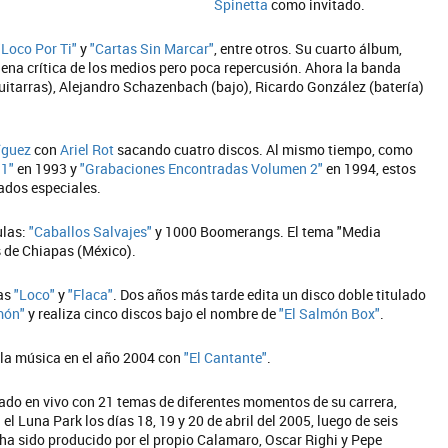
Spinetta
como invitado.
"Loco Por Ti"
y
"Cartas Sin Marcar"
, entre otros. Su cuarto álbum,
uena crítica de los medios pero poca repercusión. Ahora la banda
uitarras), Alejandro Schazenbach (bajo), Ricardo González (batería)
íguez
con
Ariel Rot
sacando cuatro discos. Al mismo tiempo, como
 1"
en 1993 y
"Grabaciones Encontradas Volumen 2"
en 1994, estos
ados especiales.
ulas:
"Caballos Salvajes"
y 1000 Boomerangs. El tema "Media
s de Chiapas (México).
mas
"Loco"
y
"Flaca"
. Dos años más tarde edita un disco doble titulado
món"
y realiza cinco discos bajo el nombre de
"El Salmón Box"
.
 la música en el año 2004 con
"El Cantante"
.
bado en vivo con 21 temas de diferentes momentos de su carrera,
el Luna Park los días 18, 19 y 20 de abril del 2005, luego de seis
 ha sido producido por el propio Calamaro, Oscar Righi y Pepe