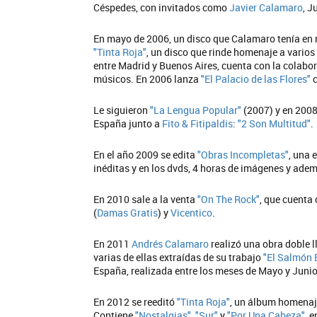
Céspedes, con invitados como
Javier Calamaro
, 
En mayo de 2006, un disco que Calamaro tenía en m
"Tinta Roja"
, un disco que rinde homenaje a varios
entre Madrid y Buenos Aires, cuenta con la colabo
músicos. En 2006 lanza
"El Palacio de las Flores"
c
Le siguieron
"La Lengua Popular"
(2007) y en 2008
España junto a
Fito & Fitipaldis
:
"2 Son Multitud"
.
En el año 2009 se edita
"Obras Incompletas"
, una 
inéditas y en los dvds, 4 horas de imágenes y adema
En 2010 sale a la venta
"On The Rock"
, que cuenta
(
Damas Gratis
) y
Vicentico
.
En 2011
Andrés Calamaro
realizó una obra doble
varias de ellas extraídas de su trabajo
"El Salmón 
España, realizada entre los meses de Mayo y Junio
En 2012 se reeditó
"Tinta Roja"
, un álbum homenaje
Contiene
"Nostalgias"
,
"Sur"
y
"Por Una Cabeza"
, e