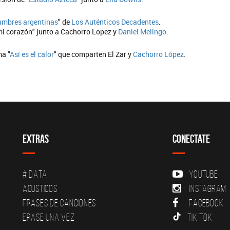
umbres argentinas
" de
Los Auténticos Decadentes
.
mi corazón" junto a Cachorro Lopez y
Daniel Melingo
.
ma "
Así es el calor
" que comparten El Zar y
Cachorro López
.
Extras
Conectate
# DATA
YouTube
Acusticos
Instagram
Frases de canciones
Facebook
Erase una vez
Tik Tok