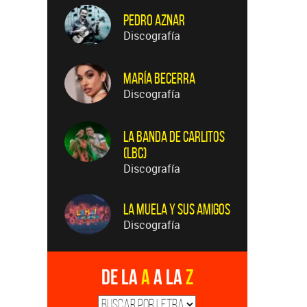
Pedro Aznar
Discografía
María Becerra
Discografía
La Banda de Carlitos
(LBC)
Discografía
La Muela y Sus Amigos
Discografía
De la
A
a la
Z