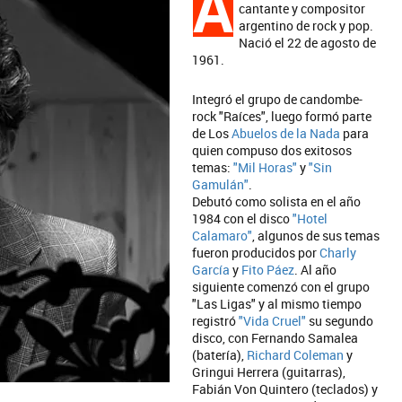
A
cantante y compositor
argentino de rock y pop.
Nació el 22 de agosto de
1961.
Integró el grupo de candombe-
rock "Raíces", luego formó parte
de Los
Abuelos de la Nada
para
quien compuso dos exitosos
temas:
"Mil Horas"
y
"Sin
Gamulán"
.
Debutó como solista en el año
1984 con el disco
"Hotel
Calamaro"
, algunos de sus temas
fueron producidos por
Charly
García
y
Fito Páez
. Al año
siguiente comenzó con el grupo
"Las Ligas" y al mismo tiempo
registró
"Vida Cruel"
su segundo
disco, con Fernando Samalea
(batería),
Richard Coleman
y
Gringui Herrera (guitarras),
Fabián Von Quintero (teclados) y