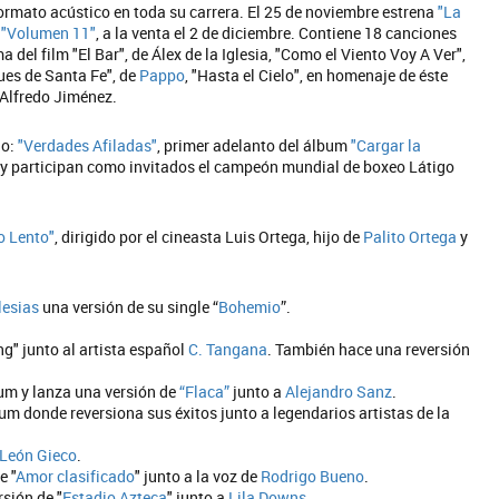
 formato acústico en toda su carrera. El 25 de noviembre estrena
"La
o
"Volumen 11"
, a la venta el 2 de diciembre. Contiene 18 canciones
ma del film "El Bar", de Álex de la Iglesia, "Como el Viento Voy A Ver",
lues de Santa Fe", de
Pappo
, "Hasta el Cielo", en homenaje de éste
 Alfredo Jiménez.
lo:
"Verdades Afiladas"
, primer adelanto del álbum
"Cargar la
i y participan como invitados el campeón mundial de boxeo Látigo
o Lento"
, dirigido por el cineasta Luis Ortega, hijo de
Palito Ortega
y
lesias
una versión de su single “
Bohemio
”.
ng" junto al artista español
C. Tangana
. También hace una reversión
um y lanza una versión de
“Flaca”
junto a
Alejandro Sanz
.
bum donde reversiona sus éxitos junto a legendarios artistas de la
León Gieco
.
e "
Amor clasificado
" junto a la voz de
Rodrigo Bueno
.
rsión de "
Estadio Azteca
" junto a
Lila Downs
.