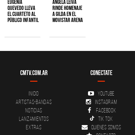
Eugenia
Ángela Leiva
Quevedo lleva
rinde homenaje
el cuarteto al
a Gilda en el
público infantil
Movistar Arena
CMTV.com.ar
Conectate
Inicio
YouTube
Artistas-Bandas
Instagram
Noticias
Facebook
Lanzamientos
Tik Tok
Extras
Quienes somos