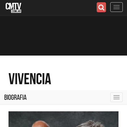
Toggl
navig
Vivencia
Biografia
Toggl
navig