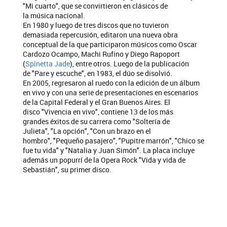
"Mi cuarto", que se convirtieron en clásicos de
la música nacional.
En 1980 y luego de tres discos que no tuvieron
demasiada repercusión, editaron una nueva obra
conceptual de la que participaron músicos como Oscar
Cardozo Ocampo, Machi Rufino y Diego Rapoport
(
Spinetta Jade
), entre otros. Luego de la publicación
de "Pare y escuche", en 1983, el dúo se disolvió.
En 2005, regresaron al ruedo con la edición de un álbum
en vivo y con una serie de presentaciones en escenarios
de la Capital Federal y el Gran Buenos Aires. El
disco "Vivencia en vivo", contiene 13 de los más
grandes éxitos de su carrera como "Soltería de
Julieta", "La opción", "Con un brazo en el
hombro", "Pequeño pasajero", "Pupitre marrón", "Chico se
fue tu vida" y "Natalia y Juan Simón". La placa incluye
además un popurrí de la Opera Rock "Vida y vida de
Sebastián", su primer disco.