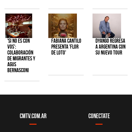
'Si No Es Con
Fabiana Cantilo
Dyango regresa
Vos':
presenta 'Flor
a Argentina con
colaboración
de Loto'
su nuevo tour
de Migrantes y
Agus
Bernasconi
CMTV.com.ar
Conectate