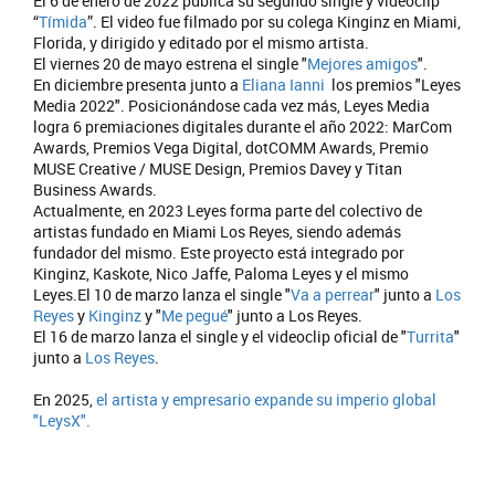
El 6 de enero de 2022 publica su segundo single y videoclip
“
Tímida
”. El video fue filmado por su colega Kinginz en Miami,
Florida, y dirigido y editado por el mismo artista.
El viernes 20 de mayo estrena el single "
Mejores amigos
".
En diciembre presenta junto a
Eliana Ianni
los premios "Leyes
Media 2022". Posicionándose cada vez más, Leyes Media
logra 6 premiaciones digitales durante el año 2022: MarCom
Awards, Premios Vega Digital, dotCOMM Awards, Premio
MUSE Creative / MUSE Design, Premios Davey y Titan
Business Awards.
Actualmente, en 2023 Leyes forma parte del colectivo de
artistas fundado en Miami Los Reyes, siendo además
fundador del mismo. Este proyecto está integrado por
Kinginz, Kaskote, Nico Jaffe, Paloma Leyes y el mismo
Leyes.El 10 de marzo lanza el single "
Va a perrear
" junto a
Los
Reyes
y
Kinginz
y "
Me pegué
" junto a Los Reyes.
El 16 de marzo lanza el single y el videoclip oficial de "
Turrita
"
junto a
Los Reyes
.
En 2025,
el artista y empresario expande su imperio global
"LeysX".