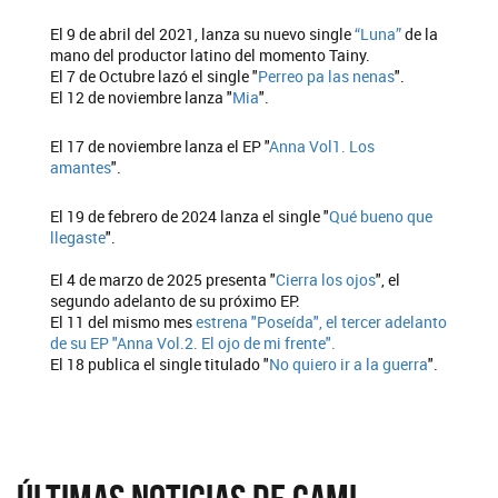
El 9 de abril del 2021, lanza su nuevo single
“Luna”
de la
mano del productor latino del momento Tainy.
El 7 de Octubre lazó el single "
Perreo pa las nenas
".
El 12 de noviembre lanza "
Mia
".
El 17 de noviembre lanza el EP "
Anna Vol1. Los
amantes
".
El 19 de febrero de 2024 lanza el single "
Qué bueno que
llegaste
".
El 4 de marzo de 2025 presenta "
Cierra los ojos
", el
segundo adelanto de su próximo EP.
El 11 del mismo mes
estrena "Poseída", el tercer adelanto
de su EP "Anna Vol.2. El ojo de mi frente".
El 18 publica el single titulado "
No quiero ir a la guerra
".