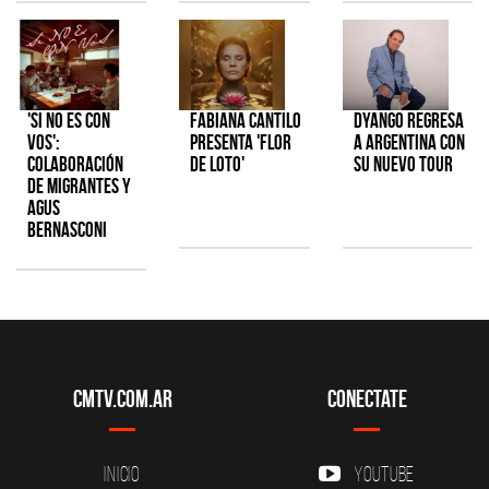
'Si No Es Con
Fabiana Cantilo
Dyango regresa
Vos':
presenta 'Flor
a Argentina con
colaboración
de Loto'
su nuevo tour
de Migrantes y
Agus
Bernasconi
CMTV.com.ar
Conectate
Inicio
YouTube