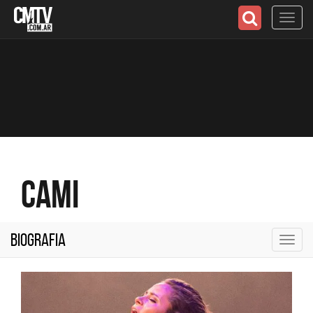
Toggl
navig
Cami
Biografia
Toggl
navig